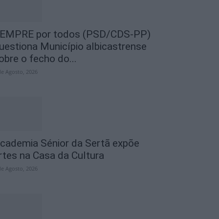
EMPRE por todos (PSD/CDS-PP)
uestiona Município albicastrense
obre o fecho do...
de Agosto, 2026
cademia Sénior da Sertã expõe
rtes na Casa da Cultura
de Agosto, 2026