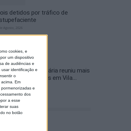
ois detidos por tráfico de
stupefaciente
de Agosto, 2026
omo cookies, e
por um dispositivo
sa de audiências e
ª Neon Walk Solidária reuniu mais
usar identificação e
nsentir o
e 300 participantes em Vila...
o acima. Em
de Agosto, 2026
is pormenorizadas e
ocessamento dos
opor a esse
terar suas
ndo no botão