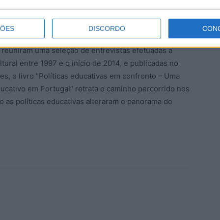
ÇÕES
DISCORDO
CON
ia dos livros “Políticas e Políticos da Educação” e
s reuniram uma seleção de entrevistas efetuadas a
tural entre 1997 e o início de 2014, e publicadas no
s, o livro “Políticas educativas em confronto – Uma
cativo em Portugal” retrata o caminho percorrido nos
 as políticas educativas alteraram o panorama do