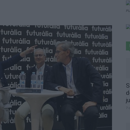
PU
S
d
j
7 