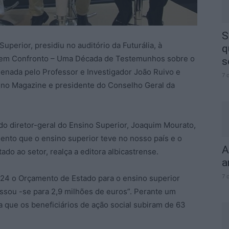
S
Superior, presidiu no auditório da Futurália, à
q
as em Confronto – Uma Década de Testemunhos sobre o
s
enada pelo Professor e Investigador João Ruivo e
7 
nsino Magazine e presidente do Conselho Geral da
do diretor-geral do Ensino Superior, Joaquim Mourato,
mento que o ensino superior teve no nosso país e o
A
do ao setor, realça a editora albicastrense.
a
7 
2024 o Orçamento de Estado para o ensino superior
ssou -se para 2,9 milhões de euros”. Perante um
a que os beneficiários de ação social subiram de 63