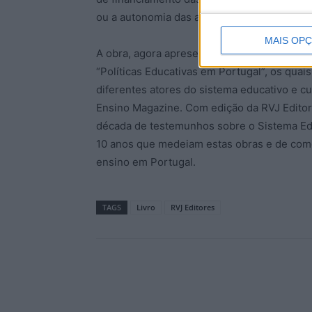
ou a autonomia das academias.
MAIS OP
A obra, agora apresentada, surge na sequênc
“Políticas Educativas em Portugal”, os quai
diferentes atores do sistema educativo e cul
Ensino Magazine. Com edição da RVJ Editore
década de testemunhos sobre o Sistema Edu
10 anos que medeiam estas obras e de como
ensino em Portugal.
TAGS
Livro
RVJ Editores