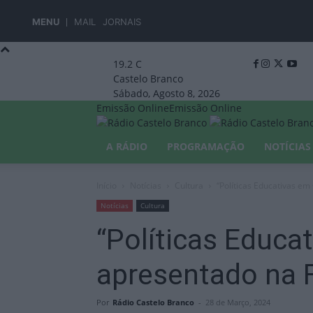
MENU
MAIL
JORNAIS
19.2
C
Castelo Branco
Sábado, Agosto 8, 2026
Emissão Online
Emissão Online
A RÁDIO
PROGRAMAÇÃO
NOTÍCIAS
Início
Notícias
Cultura
“Políticas Educativas em
Notícias
Cultura
“Políticas Educa
apresentado na F
Por
Rádio Castelo Branco
-
28 de Março, 2024