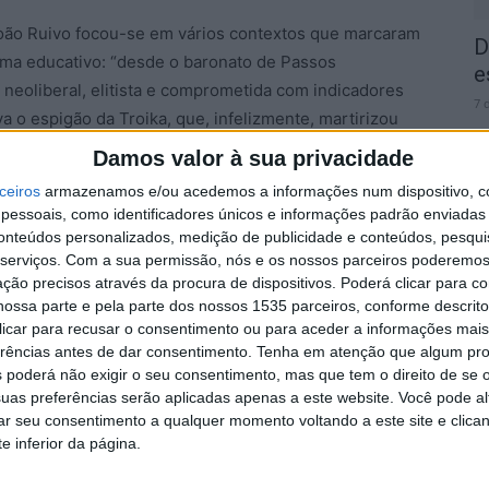
 João Ruivo focou-se em vários contextos que marcaram
D
ma educativo: “desde o baronato de Passos
e
neoliberal, elitista e comprometida com indicadores
7 
 o espigão da Troika, que, infelizmente, martirizou
 o principado de António Costa/Tiago Brandão/João
Damos valor à sua privacidade
ma da escola pública, democrática e para todos, mas
ceiros
armazenamos e/ou acedemos a informações num dispositivo, c
 que apanhou todas as escolas desprevenidas e a
essoais, como identificadores únicos e informações padrão enviadas 
rirem, no salve-se quem puder; e, no mesmo período,
conteúdos personalizados, medição de publicidade e conteúdos, pesqui
eo movimento sindical, adepto da convocação de ações
2
serviços.
Com a sua permissão, nós e os nossos parceiros poderemos 
ção precisos através da procura de dispositivos. Poderá clicar para co
d
estrutura e postura do Governo e o arrastaram para uma
ossa parte e pela parte dos nossos 1535 parceiros, conforme descrit
a”.
7 
 clicar para recusar o consentimento ou para aceder a informações ma
erências antes de dar consentimento.
Tenha em atenção que algum pr
ção que o ensino superior teve na última década em
 poderá não exigir o seu consentimento, mas que tem o direito de se 
uas preferências serão aplicadas apenas a este website. Você pode al
a intervenção da Troika, da pandemia, da guerra na
rar seu consentimento a qualquer momento voltando a este site e clica
do Governo de António Costa. Aquele responsável
e inferior da página.
erno cessante procurou dar resposta, como a fórmula
Ensino Superior, a revisão do Regime Jurídico das IES