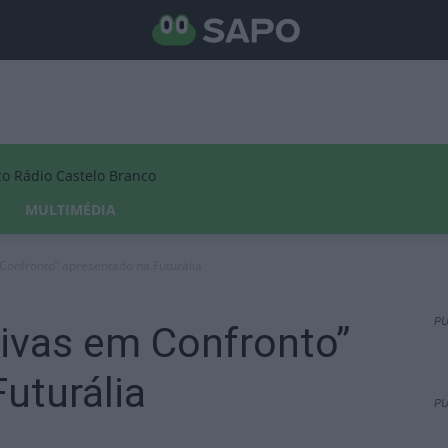
Rádio Castelo Branco
MULTIMÉDIA
 Confronto” apresentado na Futurália
PU
tivas em Confronto”
uturália
PU