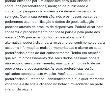
padrão enviadas por um dispositivo para publicidade e
missão ao Japão, como parte do projeto europeu
conteúdos personalizados, medição de publicidade e
ADMANTEX 2i. A delegação, composta por entidades de
conteúdos, pesquisa de audiências e desenvolvimento de
Portugal, Espanha, França e Itália, embarcou numa
serviços.
Com a sua permissão, nós e os nossos parceiros
poderemos usar identificação e dados de geolocalização
jornada de exploração e colaboração com foco nos
precisos através da procura de dispositivos. Poderá clicar para
sectores da indústria têxtil e das tecnologias de
consentir o processamento por nossa parte e pela parte dos
produção.
nossos 1535 parceiros, conforme descrito acima. Em
alternativa, poderá clicar para recusar o consentimento ou para
aceder a informações mais pormenorizadas e alterar as suas
O Politécnico de Castelo Branco dá conta que as
preferências antes de dar consentimento.
Tenha em atenção
atividades tiveram início com uma reunião estratégica na
que algum processamento dos seus dados pessoais poderá
Japan Chemical Fibers Association, seguida por uma
não exigir o seu consentimento, mas que tem o direito de se
visita à JAXA: Japan Aerospace Exploration Agency. Uma
opor a esse processamento. As suas preferências serão
aplicadas apenas a este website. Você pode alterar suas
série de ações paralelas enriqueceram a experiência,
preferências ou retirar seu consentimento a qualquer momento
incluindo visitas e reuniões na fábrica de robôs
voltando a este site e clicando no botão "Privacidade" na parte
manipuladores da Kawasaki, na CKD Corporation,
inferior da página.
especializada em sistemas pneumáticos e máquinas
industriais para a área farmacêutica, na DENSO e na
Mitsubishi Electric. As fábricas visitadas destacam-se