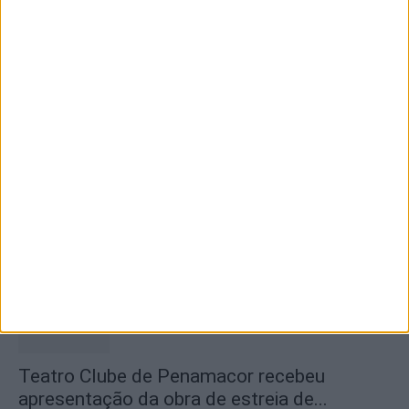
Dois detidos por tráfico de estupefaciente
7 de Agosto, 2026
2ª Neon Walk Solidária reuniu mais de 300
participantes em Vila...
7 de Agosto, 2026
Teatro Clube de Penamacor recebeu
apresentação da obra de estreia de...