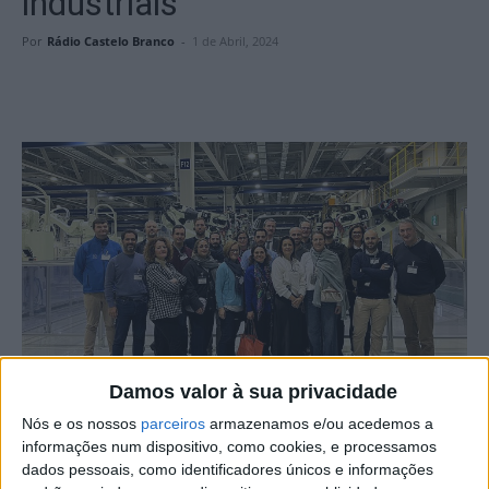
industriais
Por
Rádio Castelo Branco
-
1 de Abril, 2024
Damos valor à sua privacidade
Nós e os nossos
parceiros
armazenamos e/ou acedemos a
Pedro Torres, docente da Escola Superior de Tecnologia,
informações num dispositivo, como cookies, e processamos
dados pessoais, como identificadores únicos e informações
de Castelo Branco, integrou uma comitiva europeia numa