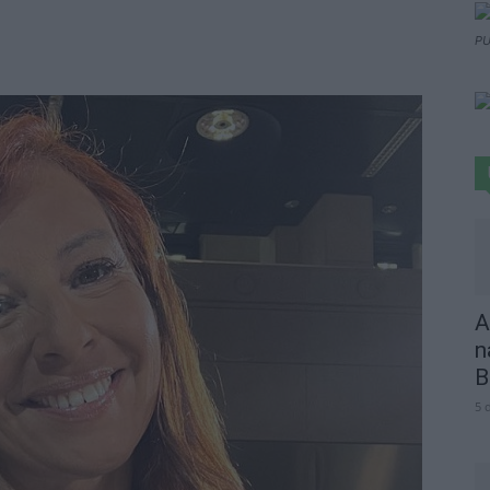
PU
A
n
B
5 