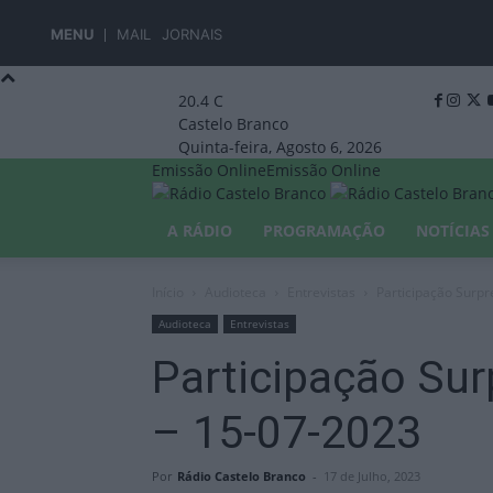
MENU
MAIL
JORNAIS
20.4
C
Castelo Branco
Quinta-feira, Agosto 6, 2026
Emissão Online
Emissão Online
A RÁDIO
PROGRAMAÇÃO
NOTÍCIAS
Início
Audioteca
Entrevistas
Participação Surp
Audioteca
Entrevistas
Participação Sur
– 15-07-2023
Por
Rádio Castelo Branco
-
17 de Julho, 2023