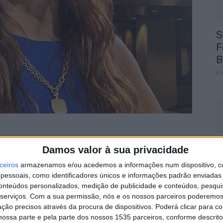
S
F
B
5 
ssão da Rádio Castelo Branco, na manhã do último
C
Damos valor à sua privacidade
ado, com Manuela Serafim.
f
ceiros
armazenamos e/ou acedemos a informações num dispositivo, c
5 
essoais, como identificadores únicos e informações padrão enviadas 
assagem pela região e estava a ouvir a nossa
conteúdos personalizados, medição de publicidade e conteúdos, pesqui
 no passatempo que se encontrava a decorrer.
serviços.
Com a sua permissão, nós e os nossos parceiros poderemos 
ção precisos através da procura de dispositivos. Poderá clicar para co
ossa parte e pela parte dos nossos 1535 parceiros, conforme descrit
eu nome e dizendo a frase de participação. Já em off,