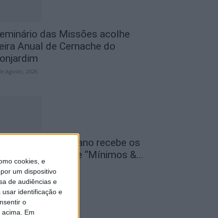
eminário das Missões acolhe
eira Anual de Cernache do
onjardim
de Agosto, 2026
entro Cultural Raiano recebe os
ilmes “O Convite” e “Mínimos &...
omo cookies, e
de Agosto, 2026
por um dispositivo
sa de audiências e
usar identificação e
nsentir o
o acima. Em