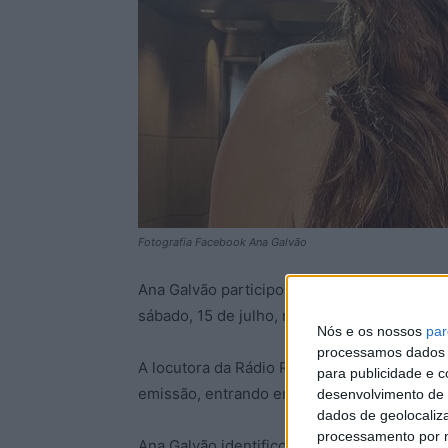
Fotografia Facebook Ana Galvão
Ana Galvão participou, de surpresa, na emi
sábado, 15 de julho, no Porque Hoje É Sáb
Nós e os nossos
par
processamos dados p
A locutora da Rádio Renascença estava de p
para publicidade e 
emissão, entrando em direto, participando
desenvolvimento de 
dados de geolocaliza
processamento por n
Ana Galvão identificou-se, dando apenas o s