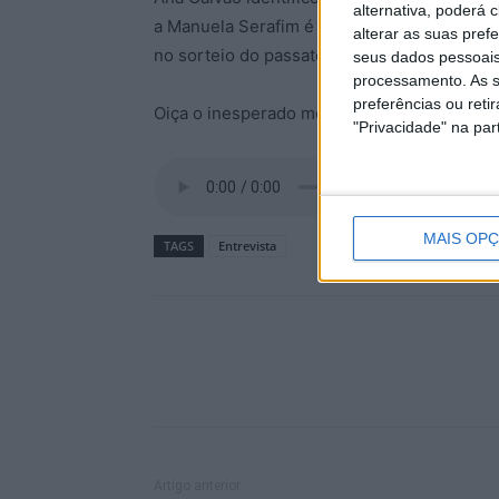
alternativa, poderá
a Manuela Serafim é que soube de quem se t
alterar as suas pref
no sorteio do passatempo.
seus dados pessoais
processamento. As s
preferências ou reti
Oiça o inesperado momento, no player que 
"Privacidade" na part
MAIS OP
TAGS
Entrevista
Artigo anterior