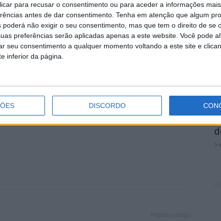
 clicar para recusar o consentimento ou para aceder a informações ma
ratava. A conhecida locutora acabou por não entrar
erências antes de dar consentimento.
Tenha em atenção que algum pr
O
 poderá não exigir o seu consentimento, mas que tem o direito de se 
I
uas preferências serão aplicadas apenas a este website. Você pode al
rar seu consentimento a qualquer momento voltando a este site e clica
5 
se segue.
e inferior da página.
ÇÕES
DISCORDO
CON
C
d
5 
Próximo artigo