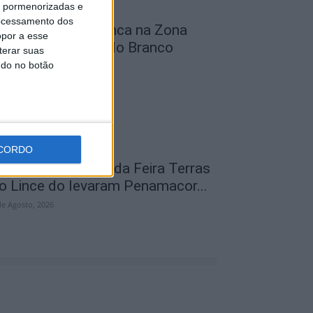
is pormenorizadas e
ocessamento dos
bra na Rua D arranca na Zona
opor a esse
ndustrial de Castelo Branco
terar suas
ndo no botão
de Agosto, 2026
CORDO
abeças de cartaz da Feira Terras
o Lince do levaram Penamacor...
de Agosto, 2026