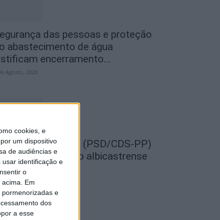
egurança das pessoas e proteção
o abastecimento de água
ustificam encerramento...
de Agosto, 2026
omo cookies, e
por um dispositivo
EMPRE por todos (PSD/CDS-PP)
sa de audiências e
uestiona Município albicastrense
usar identificação e
obre o fecho do...
nsentir o
de Agosto, 2026
o acima. Em
is pormenorizadas e
ocessamento dos
opor a esse