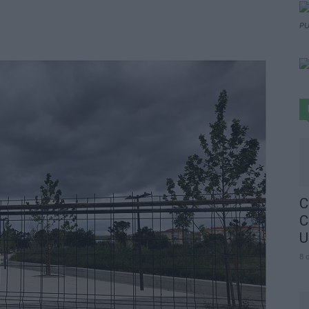
PU
C
C
U
8 