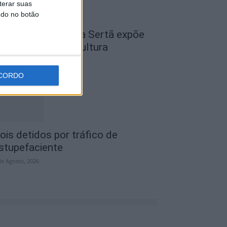
terar suas
ndo no botão
cademia Sénior da Sertã expõe
rtes na Casa da Cultura
de Agosto, 2026
CORDO
ois detidos por tráfico de
stupefaciente
de Agosto, 2026