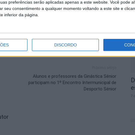
uas preferências serão aplicadas apenas a este website. Você pode al
Montalvão
rar seu consentimento a qualquer momento voltando a este site e clica
e inferior da página.
A
a
7 
ÇÕES
DISCORDO
CON
Próximo artigo
Alunos e professores da Ginástica Sénior
D
participam no 1º Encontro Intermunicipal de
e
Desporto Sénior
7 
utor