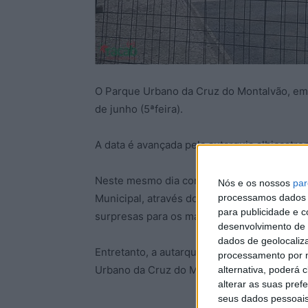
O Parque Urbano da Cruz do Montalvão, em 
de junho (5ªfeira).
A data é avançada pela autarquia albicastre
Neste mesmo dia comemora-se o Dia Mundial
Nós e os nossos
par
processamos dados p
Municipal, através dos Serviços Educativos,
para publicidade e 
surpresas para os mais pequenos, a partir 
desenvolvimento de 
dados de geolocaliza
Entretanto, a autarquia de Castelo Branco p
processamento por n
Urbano da Cruz do Montalvão, à comunicaçã
alternativa, poderá
alterar as suas pref
seus dados pessoais