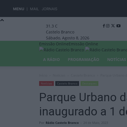
MENU
MAIL
JORNAIS
31.3
C
Castelo Branco
Sábado, Agosto 8, 2026
Emissão Online
Emissão Online
A RÁDIO
PROGRAMAÇÃO
NOTÍCIAS
Início
Notícias
Castelo Branco
Parque Urbano d
Notícias
Castelo Branco
Destaques
Parque Urbano d
inaugurado a 1 d
Por
Rádio Castelo Branco
-
24 de Maio, 2023