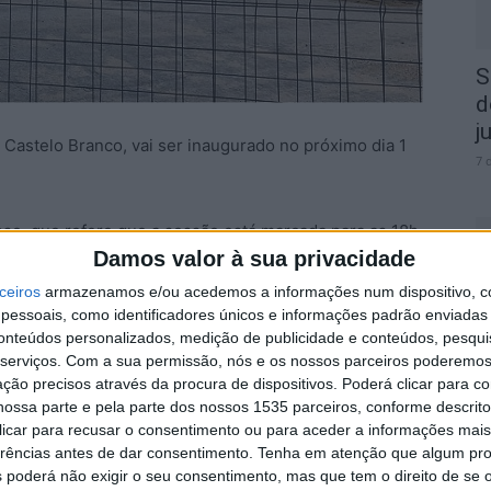
S
d
j
Castelo Branco, vai ser inaugurado no próximo dia 1
7 
nse, que refere que a sessão está marcada para as 18h.
Damos valor à sua privacidade
 da Criança e conciliando os dois fatores, a Câmara
ceiros
armazenamos e/ou acedemos a informações num dispositivo, c
essoais, como identificadores únicos e informações padrão enviadas 
 diz ter preparado um conjunto de atividades e
S
conteúdos personalizados, medição de publicidade e conteúdos, pesqui
das 17h30.
q
serviços.
Com a sua permissão, nós e os nossos parceiros poderemos 
s
ção precisos através da procura de dispositivos. Poderá clicar para co
romove para o dia anterior uma visita ao Parque
7 
ossa parte e pela parte dos nossos 1535 parceiros, conforme descrit
o social.
 clicar para recusar o consentimento ou para aceder a informações ma
erências antes de dar consentimento.
Tenha em atenção que algum pr
 poderá não exigir o seu consentimento, mas que tem o direito de se 