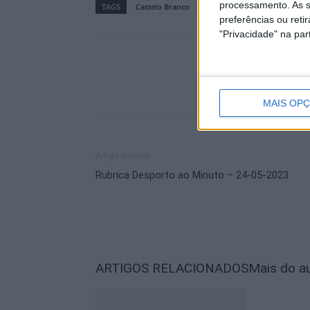
processamento. As s
TAGS
Castelo Branco
Parque Urbano da Cruz do 
preferências ou reti
"Privacidade" na part
MAIS OP
Artigo anterior
Rubrica Desporto ao Minuto – 24-05-2023
ARTIGOS RELACIONADOS
Mais do a