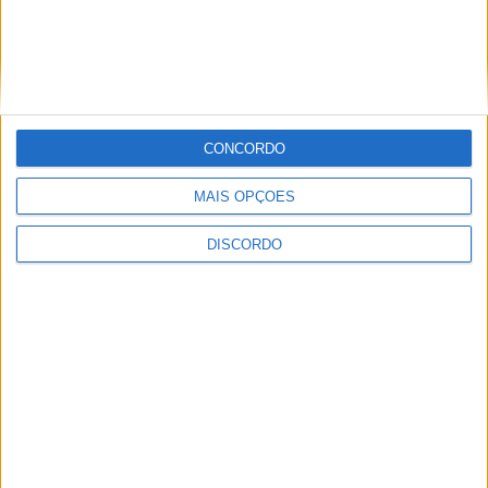
Inscrições abertas para a Bienal
Internacional de Artes e Ofícios 2026
CONCORDO
MAIS OPÇÕES
DISCORDO
Aulas gratuitas de hidroginástica nas
Piscinas Praia de Castelo Branco e
Alcains em agosto