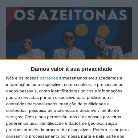
Damos valor à sua privacidade
Nós e os nossos
parceiros
armazenamos e/ou acedemos a
informações num dispositivo, como cookies, e processamos
dados pessoais, como identificadores únicos e informações
Os Azeitonas são a mais recente, e última, confirmação
padrão enviadas por um dispositivo para publicidade e
como cabeça-de-cartaz para o Festival Mais Solidários, a
conteúdos personalizados, medição de publicidade e
conteúdos, pesquisa de audiências e desenvolvimento de
decorrer na Zona de Lazer de Castelo Branco, entre 11 a
serviços.
Com a sua permissão, nós e os nossos parceiros
13 de agosto.
poderemos usar identificação e dados de geolocalização
precisos através da procura de dispositivos. Poderá clicar para
O nome foi revelado pela organização do evento, a
consentir o processamento por nossa parte e pela parte dos