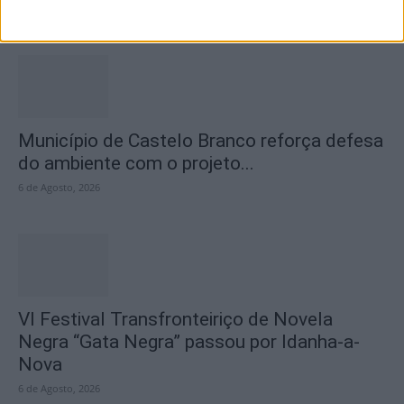
6 de Agosto, 2026
Município de Castelo Branco reforça defesa
do ambiente com o projeto...
6 de Agosto, 2026
VI Festival Transfronteiriço de Novela
Negra “Gata Negra” passou por Idanha-a-
Nova
6 de Agosto, 2026