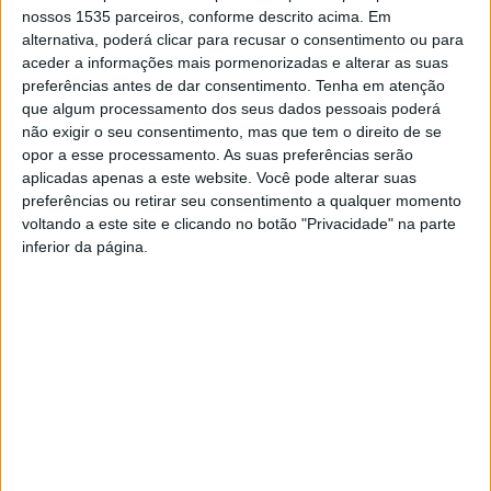
nossos 1535 parceiros, conforme descrito acima. Em
Associação 4 Coração, que adianta ainda que a atuação
alternativa, poderá clicar para recusar o consentimento ou para
está marcada para o segundo dia, ou seja, dia 12 de
aceder a informações mais pormenorizadas e alterar as suas
agosto. Neste mesmo dia atua Vitor Kley.
preferências antes de dar consentimento.
Tenha em atenção
que algum processamento dos seus dados pessoais poderá
não exigir o seu consentimento, mas que tem o direito de se
Os Azeitonas são uma banda portuguesa de pop rock e
opor a esse processamento. As suas preferências serão
prometem dar tudo desta sua reconstrução neste
aplicadas apenas a este website. Você pode alterar suas
concerto, com muita alegria, sentimento e muitos
preferências ou retirar seu consentimento a qualquer momento
sucessos para ouvir.
voltando a este site e clicando no botão "Privacidade" na parte
inferior da página.
De lembrar que nesta segunda edição estão confirmados
Richie Campbell e Chico da Tina, para o dia 11, e Nuno
Ribeiro e Calema para dia 13.
O prazo para a compra do primeiro lote de bilhetes foi
alargado até esta 3ªfeira, dia 14 de março.
TAGS
Castelo Branco
Festival
Mais Solidário