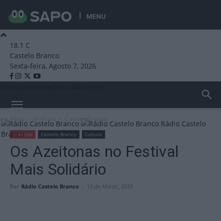
MENU
18.1
C
Castelo Branco
Sexta-feira, Agosto 7, 2026
Emissão Online
Emissão Online
Início
Notícias
Castelo Branco
Rádio Castelo
Branco
Notícias
Castelo Branco
Cultura
Os Azeitonas no Festival
Mais Solidário
Por
Rádio Castelo Branco
-
13 de Março, 2023