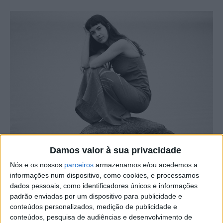
Damos valor à sua privacidade
Depois da estreia nas edições com ‘Naveguei’ no final do
Nós e os nossos
parceiros
armazenamos e/ou acedemos a
ano passado, MaZela está de regresso com o novo ‘Luz
informações num dispositivo, como cookies, e processamos
no Escuro’, canção que fará parte do EP ‘Desgostos em
dados pessoais, como identificadores únicos e informações
Canções de Colo’, que será lançado no final de 2024.
padrão enviadas por um dispositivo para publicidade e
conteúdos personalizados, medição de publicidade e
conteúdos, pesquisa de audiências e desenvolvimento de
‘Luz no Escuro’ é uma canção que nos leva numa dança