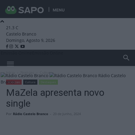
MENU
21.3
C
Castelo Branco
Domingo, Agosto 9, 2026
Emissão Online
Emissão Online
Início
Notícias
Cultura
Rádio Castelo
Branco
Notícias
Cultura
Destaques
MaZela apresenta novo
single
Por
Rádio Castelo Branco
-
20 de Junho, 2024