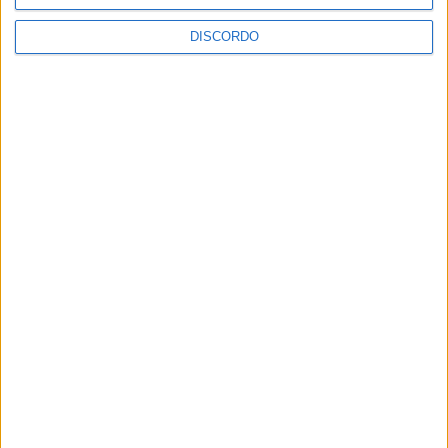
DISCORDO
Teatro Clube de Penamacor recebeu
apresentação da obra de estreia de Ana
Machado
Centro Cultural Raiano recebe os filmes
“O Convite” e “Mínimos & Monstros”