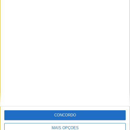
ARTIGOS RELACIONADOS
Mais do autor
Academia Sénior da Sertã expõe artes
na Casa da Cultura
CONCORDO
MAIS OPÇÕES