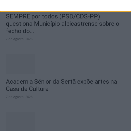
SEMPRE por todos (PSD/CDS-PP)
questiona Município albicastrense sobre o
fecho do...
7 de Agosto, 2026
Academia Sénior da Sertã expõe artes na
Casa da Cultura
7 de Agosto, 2026