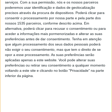
serviços.
Com a sua permissão, nós e os nossos parceiros
delicada entre a hesitação e a coragem, entre o receio da
poderemos usar identificação e dados de geolocalização
escuridão e a promessa de luz, como explica a Skud &
precisos através da procura de dispositivos. Poderá clicar para
consentir o processamento por nossa parte e pela parte dos
Smarty Records.
nossos 1535 parceiros, conforme descrito acima. Em
alternativa, poderá clicar para recusar o consentimento ou para
O single já está disponível em todas as plataformas
aceder a informações mais pormenorizadas e alterar as suas
digitais e vem acompanhado de um videoclip filmado em
preferências antes de dar consentimento.
Tenha em atenção
plano-sequência, pelo realizador Henrique Lourenço.
que algum processamento dos seus dados pessoais poderá
não exigir o seu consentimento, mas que tem o direito de se
opor a esse processamento. As suas preferências serão
Após ter vencido a edição de 2024 do
aplicadas apenas a este website. Você pode alterar suas
Festival Termómetro, MaZela tem-se apresentado em
preferências ou retirar seu consentimento a qualquer momento
vários espetáculos. No próximo mês de julho, no dia 11,
voltando a este site e clicando no botão "Privacidade" na parte
inferior da página.
vai estar no NOS Alive, emOeiras, e no dia 16, no
Festival Mêda+. A 15 de agosto será a vez do
festival Vodafone Paredes de Coura.
MaZela surge da procura de equilíbrio entre a aceitação
da dor e as tentativas de a diminuir. Ao mesmo tempo