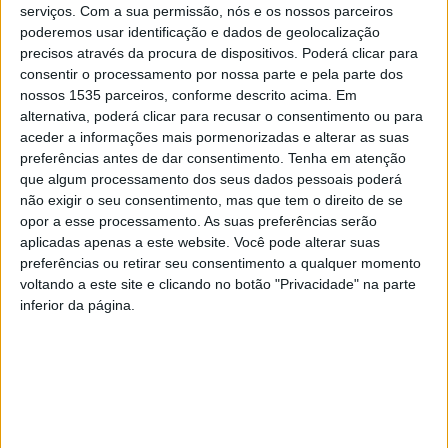
serviços.
Com a sua permissão, nós e os nossos parceiros
poderemos usar identificação e dados de geolocalização
Quem embarcou nesta experiência, teve a oportunidade
precisos através da procura de dispositivos. Poderá clicar para
de assistir a uma recriação histórica da viagem do Rei D.
consentir o processamento por nossa parte e pela parte dos
Carlos e da Rainha D. Amélia e desfrutar de um percurso
nossos 1535 parceiros, conforme descrito acima. Em
alternativa, poderá clicar para recusar o consentimento ou para
diferente do habitual, como é explicado em nota. Os
aceder a informações mais pormenorizadas e alterar as suas
passageiros foram recebidos com a atuação da
preferências antes de dar consentimento.
Tenha em atenção
Associação Squalius – Rancho Folclórico de Escalos de
que algum processamento dos seus dados pessoais poderá
Cima, na estação de comboios de Castelo Branco.
não exigir o seu consentimento, mas que tem o direito de se
opor a esse processamento. As suas preferências serão
aplicadas apenas a este website. Você pode alterar suas
Esta ação esteve também integrada na iniciativa “Artes &
preferências ou retirar seu consentimento a qualquer momento
Ofícios ao Centro”, que está integrada no projeto
voltando a este site e clicando no botão "Privacidade" na parte
“Cidades Criativas UNESCO Centro de Portugal”, o qual
inferior da página.
inclui os municípios de Caldas da Rainha, Castelo Branco,
Covilhã, Idanha-a-Nova, Leiria e Óbidos e a Entidade
Regional de Turismo do Centro de Portugal, que
promove todos os sábados, até 28 de dezembro, um
conjunto de oficinas criativas, com vários artesãos de