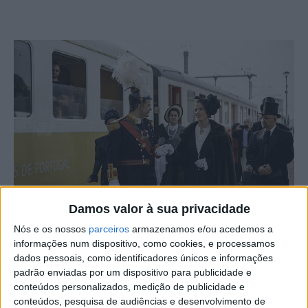
Damos valor à sua privacidade
Nós e os nossos
parceiros
armazenamos e/ou acedemos a
informações num dispositivo, como cookies, e processamos
Dois anos depois da sua última viagem, o Comboio
dados pessoais, como identificadores únicos e informações
Vintage do Tejo retomou os passeios turísticos e chegou
padrão enviadas por um dispositivo para publicidade e
a Castelo Branco, num percurso que contou com mais de
conteúdos personalizados, medição de publicidade e
300 pessoas, que partiram de Santa Apolónia, Lisboa.
conteúdos, pesquisa de audiências e desenvolvimento de