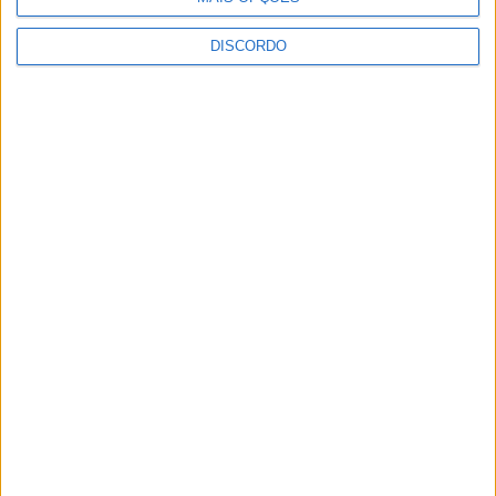
DISCORDO
Inscrições abertas para a Bienal
Internacional de Artes e Ofícios 2026
Aulas gratuitas de hidroginástica nas
Piscinas Praia de Castelo Branco e
Alcains em agosto