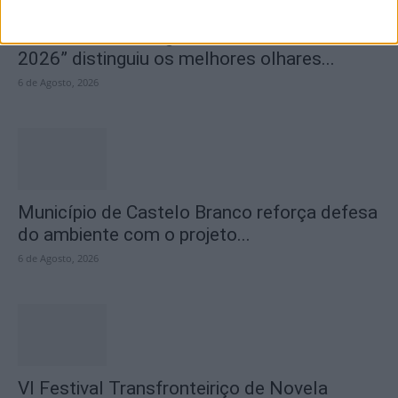
Concurso de Fotografia “Padre João Maia
2026” distinguiu os melhores olhares...
6 de Agosto, 2026
Município de Castelo Branco reforça defesa
do ambiente com o projeto...
6 de Agosto, 2026
VI Festival Transfronteiriço de Novela