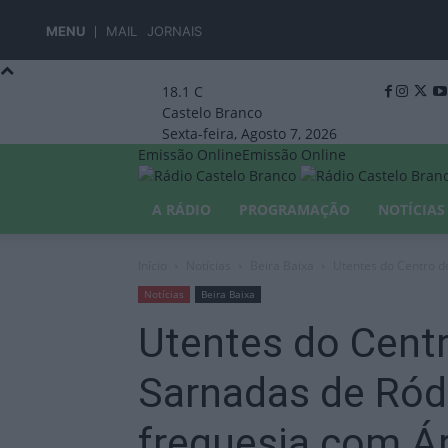
MENU
MAIL
JORNAIS
18.1
C
Castelo Branco
Sexta-feira, Agosto 7, 2026
Emissão Online
Emissão Online
A RÁDIO
PROGRAMAÇÃO
NOTÍCIAS
Início
Notícias
Beira Baixa
Utentes do Centro de
Notícias
Beira Baixa
Utentes do Centr
Sarnadas de Ród
freguesia com Ár