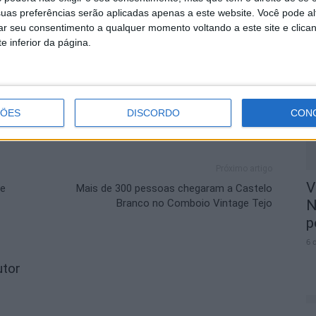
uas preferências serão aplicadas apenas a este website. Você pode al
ódão
rar seu consentimento a qualquer momento voltando a este site e clica
M
e inferior da página.
r
p
6 
ÇÕES
DISCORDO
CON
Próximo artigo
V
be
Mais de 300 pessoas chegaram a Castelo
Branco no Comboio Vintage Tejo
N
p
6 
utor