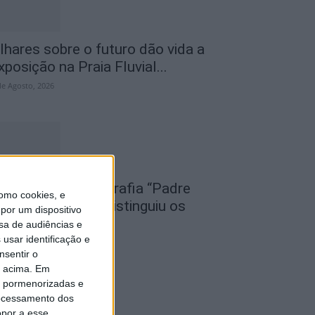
lhares sobre o futuro dão vida a
xposição na Praia Fluvial...
de Agosto, 2026
oncurso de Fotografia “Padre
omo cookies, e
oão Maia 2026” distinguiu os
por um dispositivo
elhores olhares...
sa de audiências e
usar identificação e
de Agosto, 2026
nsentir o
o acima. Em
is pormenorizadas e
ocessamento dos
opor a esse