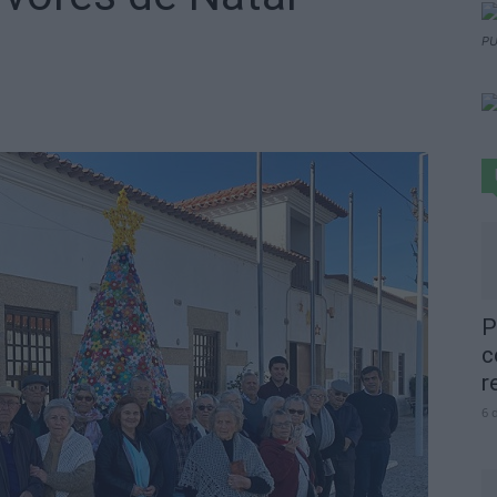
PU
P
c
r
6 