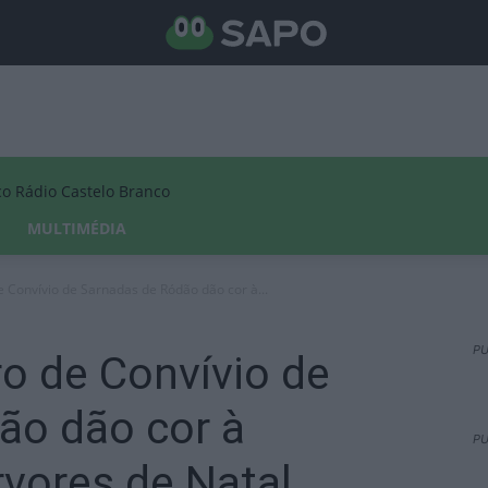
Rádio Castelo Branco
MULTIMÉDIA
 Convívio de Sarnadas de Ródão dão cor à...
PU
o de Convívio de
ão dão cor à
PU
vores de Natal