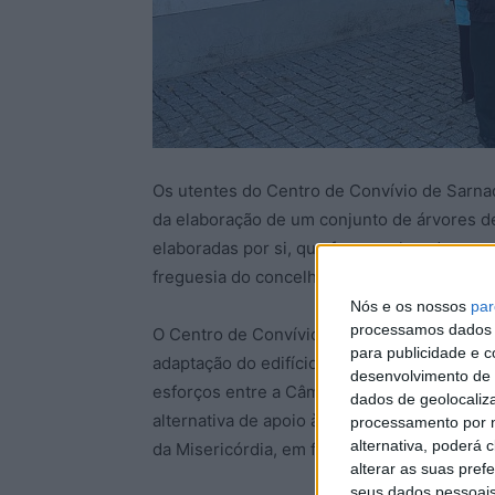
Os utentes do Centro de Convívio de Sarnad
da elaboração de um conjunto de árvores de 
elaboradas por si, que foram colocadas em 
freguesia do concelho de Vila Velha de Ród
Nós e os nossos
par
processamos dados p
O Centro de Convívio de Sarnadas de Ródão
para publicidade e 
adaptação do edifício da antiga escola prim
desenvolvimento de 
esforços entre a Câmara Municipal e a Jun
dados de geolocaliza
alternativa de apoio à população, na sequê
processamento por n
alternativa, poderá
da Misericórdia, em finais de 2019.
alterar as suas pref
seus dados pessoais