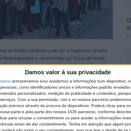
O
e
6 
as de Ródão voltaram a dar cor à freguesia, através
Natal especiais e constituídas por flores de tecido
cada uma das sete localidades que integram esta
Damos valor à sua privacidade
ão.
C
ceiros
armazenamos e/ou acedemos a informações num dispositivo, c
J
essoais, como identificadores únicos e informações padrão enviadas 
 abriu ao público em 2021, depois da remodelação e
m
conteúdos personalizados, medição de publicidade e conteúdos, pesqui
ária da aldeia, uma que obra que resultou da união de
serviços.
Com a sua permissão, nós e os nossos parceiros poderemos 
6 
ta de Freguesia, como forma de encontrar uma
ção precisos através da procura de dispositivos. Poderá clicar para co
ncia do encerramento do Centro de Dia da Santa Casa
ossa parte e pela parte dos nossos 1535 parceiros, conforme descrit
 clicar para recusar o consentimento ou para aceder a informações ma
erências antes de dar consentimento.
Tenha em atenção que algum pr
 poderá não exigir o seu consentimento, mas que tem o direito de se 