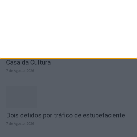
fecho do...
7 de Agosto, 2026
Academia Sénior da Sertã expõe artes na
Casa da Cultura
7 de Agosto, 2026
Dois detidos por tráfico de estupefaciente
7 de Agosto, 2026