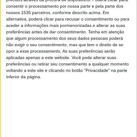
de Lazer de Castelo Branco.
consentir o processamento por nossa parte e pela parte dos
nossos 1535 parceiros, conforme descrito acima. Em
alternativa, poderá clicar para recusar o consentimento ou para
No dérbi da cidade, em que as classificações estavam
aceder a informações mais pormenorizadas e alterar as suas
definidas, o Desportivo entrou a pressionar num futebol
preferências antes de dar consentimento.
Tenha em atenção
rápido pelas alas, chegando ao golo ao minuto 18, por
que algum processamento dos seus dados pessoais poderá
Gonçalo Leitão. Os comandados de Felipe Pires reagiram,
não exigir o seu consentimento, mas que tem o direito de se
opor a esse processamento. As suas preferências serão
mas foi um autogolo, ao minuto 35, de Mauro que deu o
aplicadas apenas a este website. Você pode alterar suas
empate. Até ao intervalo, ambos os conjuntos criaram
preferências ou retirar seu consentimento a qualquer momento
situação para golo, faltando eficácia na finalização
voltando a este site e clicando no botão "Privacidade" na parte
inferior da página.
No reatamento, os dois técnicos mexeram no xadrez e
veio ao de cima o valor individual e coletivo da equipa
encarnada, que dilataram o marcador aos 55 minutos por
Dinis, 62 Martins,72 Brernardo,77 Gomes. O Desportivo
ainda conseguiu reduzir a vantagem do adversário, com
um golo de Carlos Candeias, aos 69 minutos.