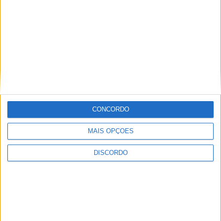
Sertanense FC e Guarda FC disputam
CONCORDO
Supertaça da Beira Interior
MAIS OPÇÕES
DISCORDO