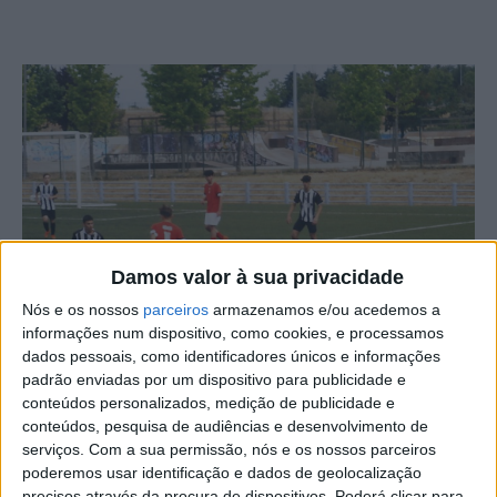
Damos valor à sua privacidade
Nós e os nossos
parceiros
armazenamos e/ou acedemos a
informações num dispositivo, como cookies, e processamos
dados pessoais, como identificadores únicos e informações
Os juvenis do Benfica e Castelo Branco venceram por 5 a
padrão enviadas por um dispositivo para publicidade e
2 o Desportivo de Castelo Branco.
conteúdos personalizados, medição de publicidade e
conteúdos, pesquisa de audiências e desenvolvimento de
serviços.
Com a sua permissão, nós e os nossos parceiros
Um jogo a contar para a 10ª e última jornada do
poderemos usar identificação e dados de geolocalização
Campeonato Distrital, e que decorreu no campo da Zona
precisos através da procura de dispositivos. Poderá clicar para