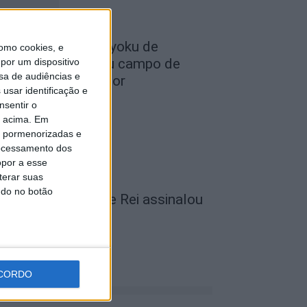
lub Deportivo Doryoku de
omo cookies, e
alamanca realizou campo de
por um dispositivo
sa de audiências e
érias em Penamacor
usar identificação e
de Agosto, 2026
nsentir o
o acima. Em
is pormenorizadas e
ocessamento dos
opor a esse
terar suas
ndo no botão
unicípio de Vila de Rei assinalou
ia dos Avós
de Agosto, 2026
CORDO