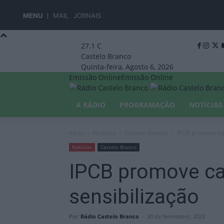
MENU
MAIL
JORNAIS
27.1
C
Castelo Branco
Quinta-feira, Agosto 6, 2026
Emissão Online
Emissão Online
A RÁDIO
PROGRAMAÇÃO
NOTÍCIAS
Início
Notícias
Castelo Branco
IPCB promove ca
Notícias
Castelo Branco
IPCB promove c
sensibilização
Por
Rádio Castelo Branco
-
30 de Novembro, 2023