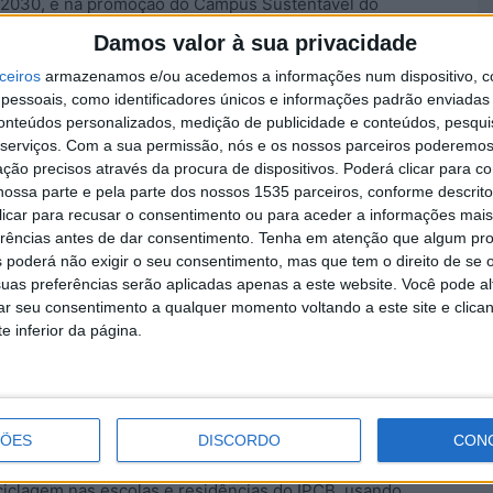
 2030, e na promoção do Campus Sustentável do
Damos valor à sua privacidade
C
ceiros
armazenamos e/ou acedemos a informações num dispositivo, c
bjetivo consciencializar e alertar toda a comunidade
S
essoais, como identificadores únicos e informações padrão enviadas 
te da água e da luz, e também para aspetos
conteúdos personalizados, medição de publicidade e conteúdos, pesqui
f
serviços.
Com a sua permissão, nós e os nossos parceiros poderemos 
r no uso dos equipamentos de climatização e de
6 
ção precisos através da procura de dispositivos. Poderá clicar para co
em, explica o IPCB.
ossa parte e pela parte dos nossos 1535 parceiros, conforme descrit
 clicar para recusar o consentimento ou para aceder a informações ma
ecológica” pretende alertar toda a comunidade
erências antes de dar consentimento.
Tenha em atenção que algum pr
didas que visem a redução do consumo de água e
 poderá não exigir o seu consentimento, mas que tem o direito de se 
uas preferências serão aplicadas apenas a este website. Você pode al
omportamentais.
rar seu consentimento a qualquer momento voltando a este site e clica
M
e inferior da página.
D
stentabilidade, serão utilizadas imagens e
cursos. A campanha pretende também melhorar a
6 
s equipamentos da instituição.
ÇÕES
DISCORDO
CON
mpanha de incentivo à prática da recolha seletiva de
ciclagem nas escolas e residências do IPCB, usando