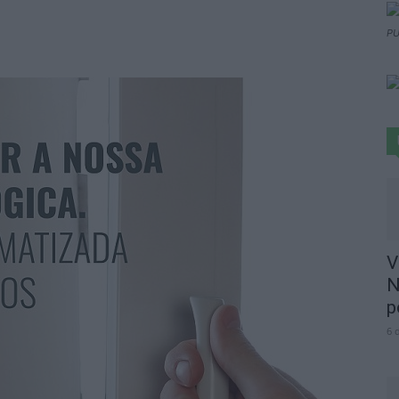
PU
V
N
p
6 