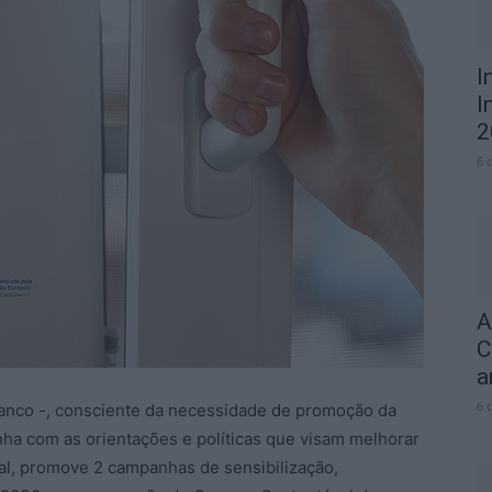
I
I
2
6 
A
C
a
6 
Branco -, consciente da necessidade de promoção da
linha com as orientações e políticas que visam melhorar
al, promove 2 campanhas de sensibilização,