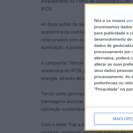
enquadradas no Plano de Eficiência ECOAP
IPCB.
Nós e os nossos
par
As duas ações de sensibilização têm como o
processamos dados p
académica da instituição para o uso eficien
para publicidade e 
desenvolvimento de 
relacionados com as regras e cuidados a te
dados de geolocaliza
iluminação, e promover hábitos de reciclag
processamento por n
alternativa, poderá
A campanha “Vamos reduzir a nossa pegada 
alterar as suas pref
académica do IPCB, para a promoção de me
seus dados pessoais
processamento. As s
energia, através de pequenas alterações c
preferências ou reti
"Privacidade" na part
Tendo como principal foco a promoção da su
mensagens alusivas ao consumo destes re
utilização sustentável das instalações, e do
MAIS OP
Com o mote “Faz a tua parte e recicla”, a ca
resíduos, pretende promover hábitos de re