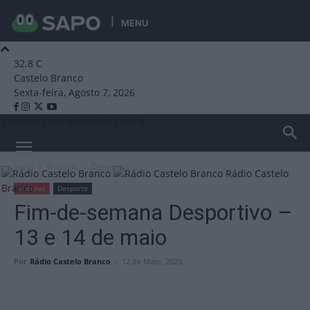
MENU
32.8
C
Castelo Branco
Sexta-feira, Agosto 7, 2026
Emissão Online
Emissão Online
Início
Notícias
Desporto
Rádio Castelo
Branco
Notícias
Desporto
Fim-de-semana Desportivo –
13 e 14 de maio
Por
Rádio Castelo Branco
-
12 de Maio, 2023