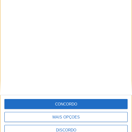
ARTIGOS RELACIONADOS
Mais do autor
Club Deportivo Doryoku de Salamanca
realizou campo de férias em Penamacor
CONCORDO
MAIS OPÇÕES
DISCORDO