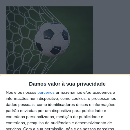
Damos valor à sua privacidade
Jogos referentes às equipas do distrito de Castelo
Nós e os nossos
parceiros
armazenamos e/ou acedemos a
Branco
informações num dispositivo, como cookies, e processamos
dados pessoais, como identificadores únicos e informações
Campeonato Distrital – Ap. Campeão – 10ª Jornada
padrão enviadas por um dispositivo para publicidade e
conteúdos personalizados, medição de publicidade e
conteúdos, pesquisa de audiências e desenvolvimento de
Domingo
serviços.
Com a sua permissão, nós e os nossos parceiros