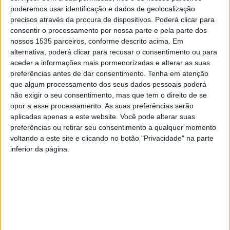
poderemos usar identificação e dados de geolocalização
Ac. Fundão
–
Pedrógão
precisos através da procura de dispositivos. Poderá clicar para
consentir o processamento por nossa parte e pela parte dos
Vit. Sernache
–
Idanhense
nossos 1535 parceiros, conforme descrito acima. Em
alternativa, poderá clicar para recusar o consentimento ou para
Águias do Moradal
–
ADC Proença-a-Nova
aceder a informações mais pormenorizadas e alterar as suas
preferências antes de dar consentimento.
Tenha em atenção
que algum processamento dos seus dados pessoais poderá
Campeonato Distrital – 2ª Divisão – 10ª Jornada
não exigir o seu consentimento, mas que tem o direito de se
opor a esse processamento. As suas preferências serão
Domingo
aplicadas apenas a este website. Você pode alterar suas
preferências ou retirar seu consentimento a qualquer momento
voltando a este site e clicando no botão "Privacidade" na parte
Estrela do Zêzere
–
Vila Velha de Ródão
inferior da página.
Atalaia do Campo
–
GDC Silvares
2ª Liga – 32ª Jornada
Domingo