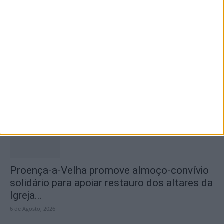
Teatro Clube de Penamacor recebeu
apresentação da obra de estreia de...
7 de Agosto, 2026
Proença-a-Velha promove almoço-convívio
solidário para apoiar restauro dos altares da
Igreja...
6 de Agosto, 2026