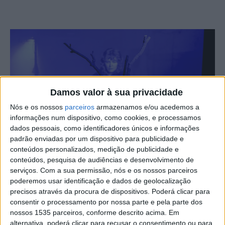
Damos valor à sua privacidade
Nós e os nossos
parceiros
armazenamos e/ou acedemos a
informações num dispositivo, como cookies, e processamos
dados pessoais, como identificadores únicos e informações
padrão enviadas por um dispositivo para publicidade e
conteúdos personalizados, medição de publicidade e
conteúdos, pesquisa de audiências e desenvolvimento de
“Capra”, espetáculo de Roxana Ionesco, é apresentado
serviços.
Com a sua permissão, nós e os nossos parceiros
esta 6ªfeira, 3 de abril, pelas 21h30, no Teatro Estúdio
poderemos usar identificação e dados de geolocalização
precisos através da procura de dispositivos. Poderá clicar para
São Veiga, em Idanha-a-Nova.
consentir o processamento por nossa parte e pela parte dos
nossos 1535 parceiros, conforme descrito acima. Em
O espetáculo é criado a partir de uma tradição ancestral
alternativa, poderá clicar para recusar o consentimento ou para