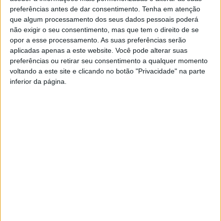
preferências antes de dar consentimento.
Tenha em atenção
que algum processamento dos seus dados pessoais poderá
Quando trabalhamos a partir de casa, é-nos bastante
não exigir o seu consentimento, mas que tem o direito de se
difícil abstrair das dinâmicas e tarefas típicas de um
opor a esse processamento. As suas preferências serão
ambiente doméstico.
aplicadas apenas a este website. Você pode alterar suas
preferências ou retirar seu consentimento a qualquer momento
voltando a este site e clicando no botão "Privacidade" na parte
Os filhos que requerem muita da nossa atenção, alguém
inferior da página.
que bate à porta para nos visitar, a tentação de ligar a
televisão, o cão que ladra, o gato que derruba algum
objeto, são alguns exemplos de situações normais e
passíveis de acontecer com alguma frequência no dia-a-
dia da nossa casa.
Este tipo de situações traz distração e desconcentração
ao trabalhador e, como tal, vai afetar negativamente a sua
produtividade. Por outro lado, optar por trabalhar em
casa, pode também acabar por afetar o próprio ambiente
doméstico e familiar.