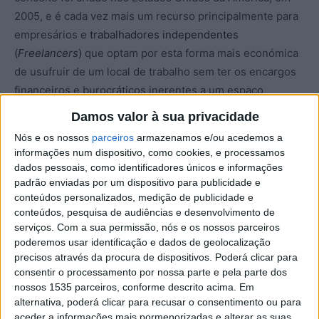
2005, e é cada vez mais um recurso principalmente para
empresários e
trabalhadores independentes
(
Freelancers
)
que optam por esta forma mais económica
de usufruir de um local de trabalho sem ter os encargos
financeiros e burocráticos inerentes a um espaço
empresarial convencional.
Damos valor à sua privacidade
Nós e os nossos
parceiros
armazenamos e/ou acedemos a
Para além da vantagem económica, o aumento da
informações num dispositivo, como cookies, e processamos
produtividade é uma das principais razões pelas quais
dados pessoais, como identificadores únicos e informações
alugar um espaço cowork é cada vez mais uma solução
padrão enviadas por um dispositivo para publicidade e
conteúdos personalizados, medição de publicidade e
para empresários e trabalhadores independentes.
conteúdos, pesquisa de audiências e desenvolvimento de
serviços.
Com a sua permissão, nós e os nossos parceiros
O ambiente de trabalho típico deste tipo de espaço é o
poderemos usar identificação e dados de geolocalização
ideal para quem quer, por um lado, evitar o ambiente
precisos através da procura de dispositivos. Poderá clicar para
consentir o processamento por nossa parte e pela parte dos
demasiadamente descontraído do seu escritório em casa
nossos 1535 parceiros, conforme descrito acima. Em
e, por outro, ter acesso a um ambiente profissional onde
alternativa, poderá clicar para recusar o consentimento ou para
seja possível manter a concentração.
aceder a informações mais pormenorizadas e alterar as suas