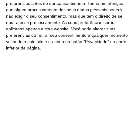
preferências antes de dar consentimento.
Tenha em atenção
TAGS
Castelo Branco
Instituto Politécnico
que algum processamento dos seus dados pessoais poderá
não exigir o seu consentimento, mas que tem o direito de se
opor a esse processamento. As suas preferências serão
aplicadas apenas a este website. Você pode alterar suas
preferências ou retirar seu consentimento a qualquer momento
voltando a este site e clicando no botão "Privacidade" na parte
inferior da página.
Artigo anterior
Próximo artigo
Escola Superior de Tecnologia
Grupo de Percussão da
sagrou-se campeã da Taça
ESART na Fábrica da
IPCB
Criatividade
ARTIGOS RELACIONADOS
Mais do autor