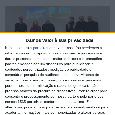
Damos valor à sua privacidade
Nós e os nossos
parceiros
armazenamos e/ou acedemos a
informações num dispositivo, como cookies, e processamos
dados pessoais, como identificadores únicos e informações
padrão enviadas por um dispositivo para publicidade e
Arminda Guerra, docente da Escola Superior de
conteúdos personalizados, medição de publicidade e
Tecnologia, de Castelo Branco, obteve por unanimidade
conteúdos, pesquisa de audiências e desenvolvimento de
dos membros do júri o título de Agregado no ramo de
serviços.
Com a sua permissão, nós e os nossos parceiros
Engenharia Informática pela Universidade da Beira
poderemos usar identificação e dados de geolocalização
precisos através da procura de dispositivos. Poderá clicar para
Interior.
consentir o processamento por nossa parte e pela parte dos
nossos 1535 parceiros, conforme descrito acima. Em
As provas decorreram recentemente, peranto um júri.
alternativa, poderá clicar para recusar o consentimento ou para
aceder a informações mais pormenorizadas e alterar as suas