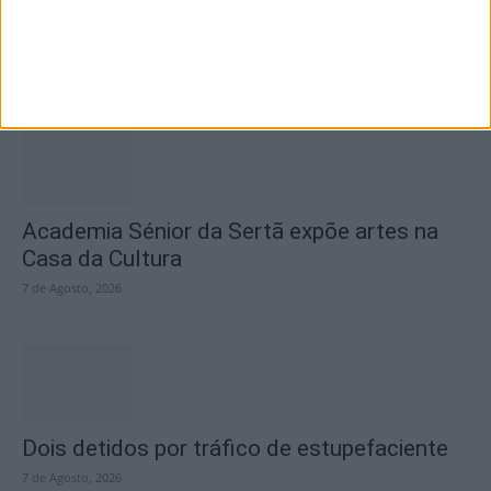
questiona Município albicastrense sobre o
fecho do...
7 de Agosto, 2026
Academia Sénior da Sertã expõe artes na
Casa da Cultura
7 de Agosto, 2026
Dois detidos por tráfico de estupefaciente
7 de Agosto, 2026