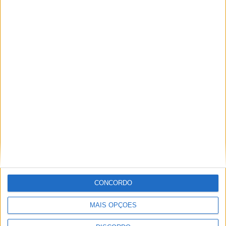
SEMPRE por todos (PSD/CDS-PP)
questiona Município albicastrense sobre
o fecho do miradouro de São Gens
Dois detidos por tráfico de
estupefaciente
CONCORDO
MAIS OPÇÕES