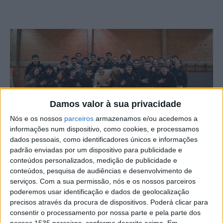
Damos valor à sua privacidade
Nós e os nossos
parceiros
armazenamos e/ou acedemos a
informações num dispositivo, como cookies, e processamos
dados pessoais, como identificadores únicos e informações
A EST – Escola Superior de Tecnologia – sagrou-se a
padrão enviadas por um dispositivo para publicidade e
grande campeã da edição de 2025 da Taça IPCB.
conteúdos personalizados, medição de publicidade e
Organizado pela Associação Académica de Castelo
conteúdos, pesquisa de audiências e desenvolvimento de
serviços.
Com a sua permissão, nós e os nossos parceiros
Branco, o torneio celebrou a diversidade de talentos
poderemos usar identificação e dados de geolocalização
desportivos das instituições do Instituto Politécnico de
precisos através da procura de dispositivos. Poderá clicar para
Castelo Branco. O evento contou com a participação de
consentir o processamento por nossa parte e pela parte dos
nossos 1535 parceiros, conforme descrito acima. Em