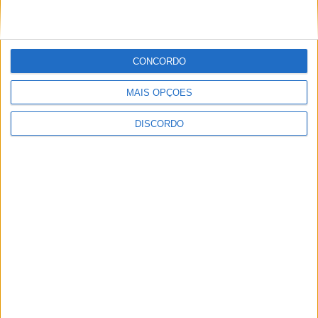
CONCORDO
MAIS OPÇÕES
DISCORDO
Município de Castelo Branco apoia
associações de futebol e futsal em mais
de 600 mil euros para a época 2026/27
PUBLICIDADE