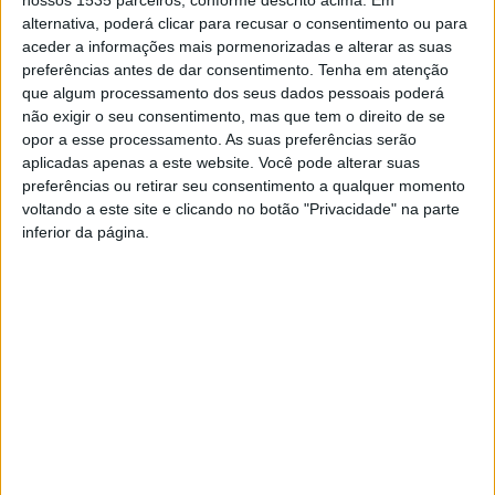
vários alunos da instituição, nas 9 modalidades.
alternativa, poderá clicar para recusar o consentimento ou para
aceder a informações mais pormenorizadas e alterar as suas
Depois de uma competição intensa e repleta de
preferências antes de dar consentimento.
Tenha em atenção
momentos de grande habilidade, a Associação
que algum processamento dos seus dados pessoais poderá
Académica conta que os atletas da EST tiveram uma
não exigir o seu consentimento, mas que tem o direito de se
opor a esse processamento. As suas preferências serão
notável demonstração de talento, espírito de equipa e
aplicadas apenas a este website. Você pode alterar suas
determinação, alcançando o tão desejado título,
preferências ou retirar seu consentimento a qualquer momento
enaltecendo a sua instituição e evidenciando o seu
voltando a este site e clicando no botão "Privacidade" na parte
empenho na busca pela excelência desportiva.
inferior da página.
Os participantes, compostos por estudantes de diversas
áreas e formações, evidenciaram um espírito desportivo
notável, destacando os valores de companheirismo, fair
play e dedicação, que são fundamentais no ambiente
académico do IPCB.
TAGS
Associação Académica
Castelo Branco