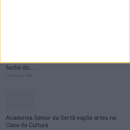
encerramento...
7 de Agosto, 2026
SEMPRE por todos (PSD/CDS-PP)
questiona Município albicastrense sobre o
fecho do...
7 de Agosto, 2026
Academia Sénior da Sertã expõe artes na
Casa da Cultura