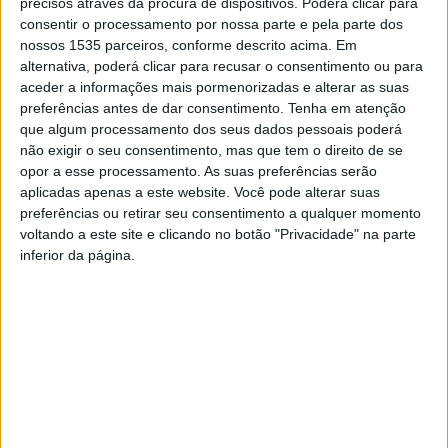
precisos através da procura de dispositivos. Poderá clicar para
Mulheres e Raparigas na Ciência, no Lubango, em
consentir o processamento por nossa parte e pela parte dos
Angola.
nossos 1535 parceiros, conforme descrito acima. Em
alternativa, poderá clicar para recusar o consentimento ou para
Ana Ferreira participou numa mesa redonda com o tema
aceder a informações mais pormenorizadas e alterar as suas
preferências antes de dar consentimento.
Tenha em atenção
“Participação das Mulheres e das Raparigas no Sistema
que algum processamento dos seus dados pessoais poderá
Nacional de Ciência, Tecnologia e Inovação, Desafios e
não exigir o seu consentimento, mas que tem o direito de se
Perspetivas”.
opor a esse processamento. As suas preferências serão
aplicadas apenas a este website. Você pode alterar suas
preferências ou retirar seu consentimento a qualquer momento
A discussão centrou-se na troca de experiências sobre a
voltando a este site e clicando no botão "Privacidade" na parte
liderança feminina na Universidade Mandume ya
inferior da página.
Ndemufayo e o IPCB, abordando questões sobre os
desafios enfrentados na inclusão de mulheres e
raparigas, as estratégias adotadas por cada instituição de
forma a permitir essa inclusão, bem como identificar as
potencialidades e vantagens do envolvimento de
mulheres e raparigas no desenvolvimento científico e
tecnológico das instituições de ensino superior.