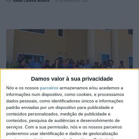
Por
Rádio Castelo Branco
-
14 de Fevereiro, 2025
Damos valor à sua privacidade
Nós e os nossos
parceiros
armazenamos e/ou acedemos a
informações num dispositivo, como cookies, e processamos
dados pessoais, como identificadores únicos e informações
padrão enviadas por um dispositivo para publicidade e
conteúdos personalizados, medição de publicidade e
A vice-presidente do IPCB – Instituto Politécnico de
conteúdos, pesquisa de audiências e desenvolvimento de
Castelo Branco – foi a convidada para representar a
serviços.
Com a sua permissão, nós e os nossos parceiros
poderemos usar identificação e dados de geolocalização
instituição nas celebrações do Dia Internacional das