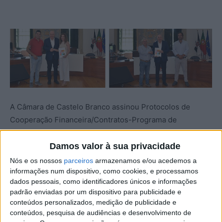
A Câmara de Castelo Branco assinou Protocolos de
Cooperação Financeira/Contratos-Programa de
Desenvolvimento Desportivo com várias associações e
entidades, “seguindo a política de proximidade com as
Damos valor à sua privacidade
instituições concelhias, levada a cabo pelo atual
Nós e os nossos
parceiros
armazenamos e/ou acedemos a
executivo, contribuindo para o desenvolvimento de
informações num dispositivo, como cookies, e processamos
dados pessoais, como identificadores únicos e informações
projetos em prol da comunidade e do desenvolvimento
padrão enviadas por um dispositivo para publicidade e
do concelho”.
conteúdos personalizados, medição de publicidade e
conteúdos, pesquisa de audiências e desenvolvimento de