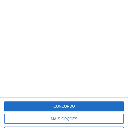
Município de Castelo Branco reforça
defesa do ambiente com o projeto
“Guardiões da Floresta e da Natureza
2.0”
CONCORDO
MAIS OPÇÕES