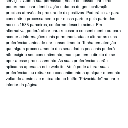
A autarquia faz saber que a Associação de Produtores de
serviços.
Com a sua permissão, nós e os nossos parceiros
poderemos usar identificação e dados de geolocalização
Queijo do Distrito de Castelo Branco recebeu um apoio
precisos através da procura de dispositivos. Poderá clicar para
de 15.000€, para apoiar a manutenção da autenticidade,
consentir o processamento por nossa parte e pela parte dos
qualidade e reputação dos produtos produzidos –
nossos 1535 parceiros, conforme descrito acima. Em
Queijos da Região da Beira Baixa DOP; a Associação
alternativa, poderá clicar para recusar o consentimento ou para
aceder a informações mais pormenorizadas e alterar as suas
Confraria Ibérica do Tejo com 500€ para fazer face às
preferências antes de dar consentimento.
Tenha em atenção
despesas logísticas e materiais inerentes à promoção,
que algum processamento dos seus dados pessoais poderá
organização e dinamização do XI Cruzeiro Religioso e
não exigir o seu consentimento, mas que tem o direito de se
Cultural do Tejo – V Cruzeiro Ibérico do Tejo; Centro
opor a esse processamento. As suas preferências serão
aplicadas apenas a este website. Você pode alterar suas
Artístico Albicastrense, com 6.875€ para a
preferências ou retirar seu consentimento a qualquer momento
organização/realização da 3ª Marchas do Castelo, além
voltando a este site e clicando no botão "Privacidade" na parte
do Município ter prestado também apoio logístico na
inferior da página.
preparação das Marchas do Castelo, nomeadamente
através da disponibilização de equipamentos e estruturas
móveis e apoio técnico e operacional; Obra de Santa Zita
com 1.600€ para comparticipar o aluguer de dois
autocarros, destinados à realização do passeio anual das
crianças do Ensino Pré-Escolar ao parque temático Dino