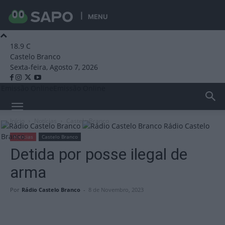
MENU
18.9
C
Castelo Branco
Sexta-feira, Agosto 7, 2026
Emissão Online
Emissão Online
Início
Notícias
Castelo Branco
Rádio Castelo
Branco
Notícias
Castelo Branco
Detida por posse ilegal de
arma
Por
Rádio Castelo Branco
-
8 de Novembro, 2023