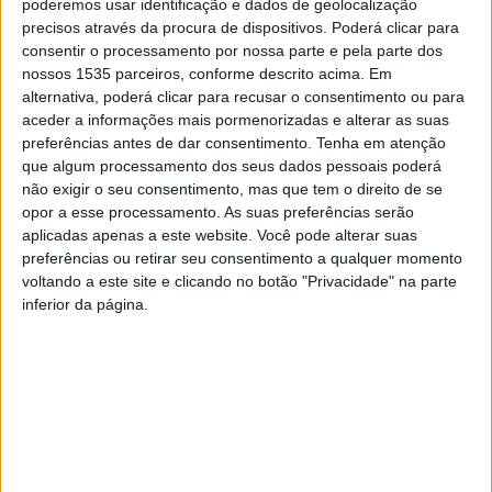
poderemos usar identificação e dados de geolocalização
precisos através da procura de dispositivos. Poderá clicar para
consentir o processamento por nossa parte e pela parte dos
nossos 1535 parceiros, conforme descrito acima. Em
O Comando Territorial de Castelo Branco da GNR, através
alternativa, poderá clicar para recusar o consentimento ou para
do Núcleo de Investigação Criminal do Destacamento
aceder a informações mais pormenorizadas e alterar as suas
preferências antes de dar consentimento.
Tenha em atenção
Territorial de Castelo Branco, deteve uma mulher de 39
que algum processamento dos seus dados pessoais poderá
anos por posse ilegal de arma, no concelho de Castelo
não exigir o seu consentimento, mas que tem o direito de se
Branco.
opor a esse processamento. As suas preferências serão
aplicadas apenas a este website. Você pode alterar suas
preferências ou retirar seu consentimento a qualquer momento
De acordo com o comunicado desta força de segurança,
voltando a este site e clicando no botão "Privacidade" na parte
no decorrer de uma ação de patrulhamento, os militares
inferior da página.
da GNR verificaram que uma viatura circulava de forma
suspeita em local ermo numa zona rural. Nesse
seguimento foi realizada uma abordagem à viatura, no
decorrer da qual foi possível apurar que a suspeita
estava na posse de uma arma de fogo, sem registo ou
qualquer tipo de documentação, bem como 19 munições
de diversos, os quais foram apreendidos.