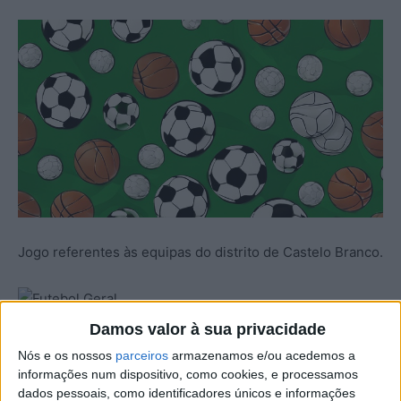
Jogo referentes às equipas do distrito de Castelo Branco.
Damos valor à sua privacidade
Futebol
Nós e os nossos
parceiros
armazenamos e/ou acedemos a
informações num dispositivo, como cookies, e processamos
Campeonato de Portugal – Série C – 13ª Jornada –
dados pessoais, como identificadores únicos e informações