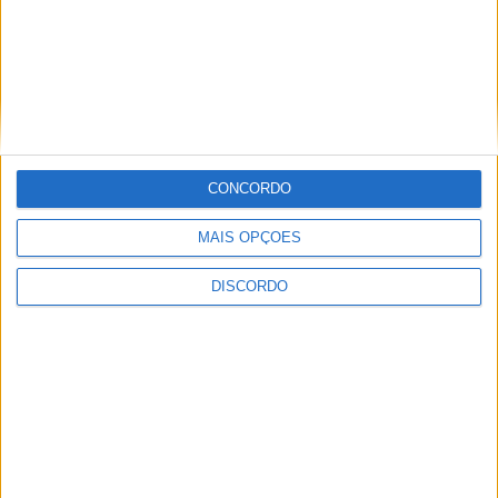
do Special Olympics
ARTIGOS RELACIONADOS
Mais do autor
CONCORDO
MAIS OPÇÕES
DISCORDO
Castelo Branco recebe Campeonato
Nacional de Downhill Urbano 2026