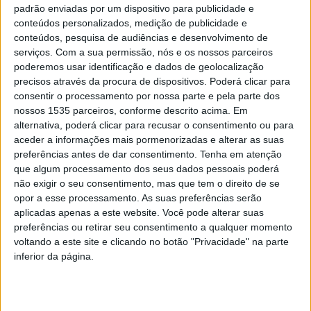
Domingo
padrão enviadas por um dispositivo para publicidade e
conteúdos personalizados, medição de publicidade e
conteúdos, pesquisa de audiências e desenvolvimento de
Benf. Castelo
serviços.
Com a sua permissão, nós e os nossos parceiros
–
CD Fátima
Branco
poderemos usar identificação e dados de geolocalização
precisos através da procura de dispositivos. Poderá clicar para
Vitória Sernache
–
Naval 1893
consentir o processamento por nossa parte e pela parte dos
nossos 1535 parceiros, conforme descrito acima. Em
alternativa, poderá clicar para recusar o consentimento ou para
Taça de Honra “José Farromba” – 5ª Jornada – Domingo
aceder a informações mais pormenorizadas e alterar as suas
preferências antes de dar consentimento.
Tenha em atenção
Séria A
que algum processamento dos seus dados pessoais poderá
não exigir o seu consentimento, mas que tem o direito de se
opor a esse processamento. As suas preferências serão
ARC Oleiros
–
Sertanense
aplicadas apenas a este website. Você pode alterar suas
preferências ou retirar seu consentimento a qualquer momento
Atalaia do
Águias do
voltando a este site e clicando no botão "Privacidade" na parte
–
inferior da página.
Campo
Moradal
Idanhense
–
Alcains