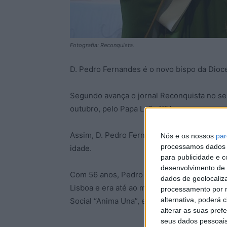
Fotografia: Reconquista.
D. Pedro Fernandes é o novo bispo da Dioc
Segundo avança o jornal Reconquista no seu
outubro, pelo Papa Leão XIV.
Assim, D. Pedro Fernandes sucede a D. Ant
Nós e os nossos
par
processamos dados p
idade.
para publicidade e 
desenvolvimento de 
Com 56 anos, Pedro Alexandre Simões Gou
dados de geolocaliza
Lisboa e era até ao momento o presidente 
processamento por n
alternativa, poderá
Social “Anima Una”, em Braga.
alterar as suas pref
seus dados pessoais