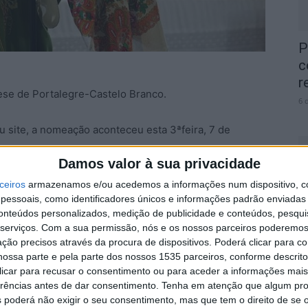
P
c
r
ese de Portalegre-Castelo Branco.
6 
 site, a nomeação aconteceu esta 3ªfeira, 7 de
Damos valor à sua privacidade
onino Dias, que havia renunciado por motivos de
ceiros
armazenamos e/ou acedemos a informações num dispositivo, c
essoais, como identificadores únicos e informações padrão enviadas 
O
conteúdos personalizados, medição de publicidade e conteúdos, pesqui
e
serviços.
Com a sua permissão, nós e os nossos parceiros poderemos 
veia Fernandes nasceu a 22 de junho de 1969 em
6 
ção precisos através da procura de dispositivos. Poderá clicar para co
do Conselho de Administração da Associação de Apoio
ossa parte e pela parte dos nossos 1535 parceiros, conforme descrit
 clicar para recusar o consentimento ou para aceder a informações ma
erências antes de dar consentimento.
Tenha em atenção que algum pr
 poderá não exigir o seu consentimento, mas que tem o direito de se 