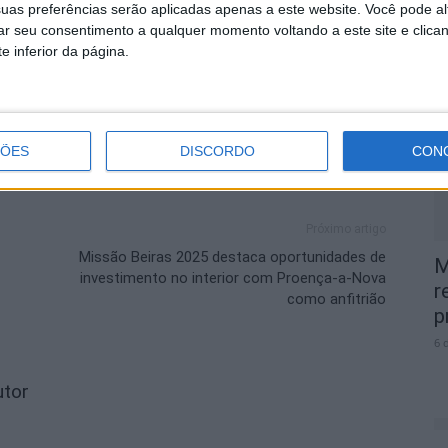
uas preferências serão aplicadas apenas a este website. Você pode al
lo Branco
rar seu consentimento a qualquer momento voltando a este site e clica
C
e inferior da página.
J
m
6 
ÇÕES
DISCORDO
CON
Próximo artigo
Missão Beiras 2025 destaca oportunidades de
M
investimento no interior com Proença-a-Nova
r
como anfitrião
p
6 
utor