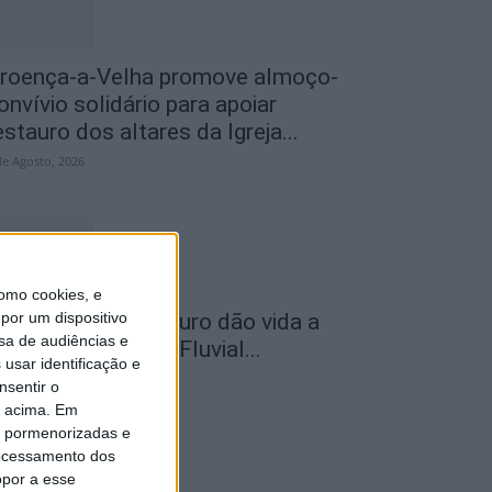
roença-a-Velha promove almoço-
onvívio solidário para apoiar
estauro dos altares da Igreja...
de Agosto, 2026
omo cookies, e
por um dispositivo
lhares sobre o futuro dão vida a
sa de audiências e
xposição na Praia Fluvial...
usar identificação e
de Agosto, 2026
nsentir o
o acima. Em
is pormenorizadas e
ocessamento dos
opor a esse