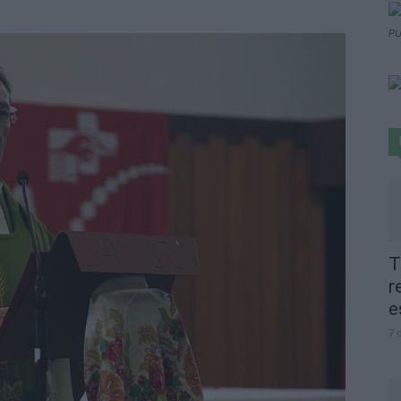
PU
T
r
e
7 