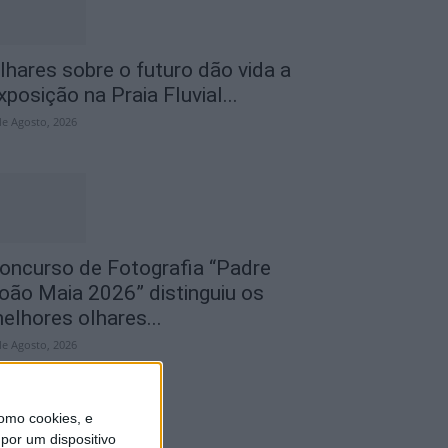
lhares sobre o futuro dão vida a
xposição na Praia Fluvial...
de Agosto, 2026
oncurso de Fotografia “Padre
oão Maia 2026” distinguiu os
elhores olhares...
de Agosto, 2026
omo cookies, e
por um dispositivo