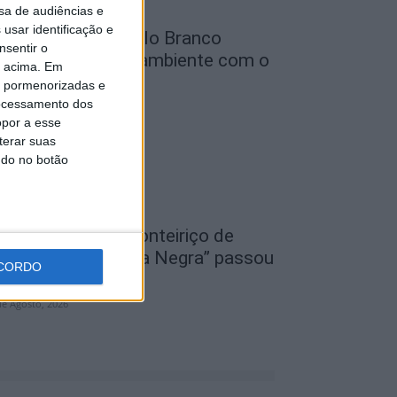
sa de audiências e
usar identificação e
unicípio de Castelo Branco
nsentir o
eforça defesa do ambiente com o
o acima. Em
rojeto...
is pormenorizadas e
ocessamento dos
de Agosto, 2026
opor a esse
terar suas
ndo no botão
I Festival Transfronteiriço de
ovela Negra “Gata Negra” passou
CORDO
or Idanha-a-Nova
de Agosto, 2026