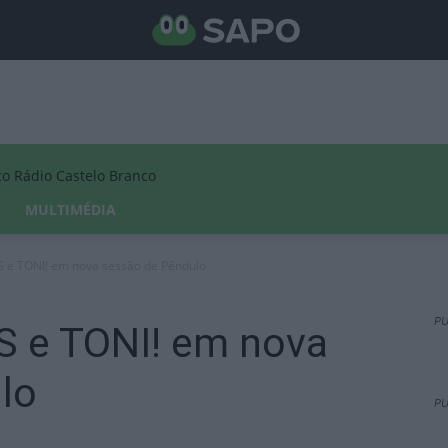
Rádio Castelo Branco
MULTIMÉDIA
e TONI! em nova sessão de Pêndulo
PU
e TONI! em nova
lo
PU