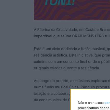
A Fábrica da Criatividade, em Castelo Bran
imperdível que reúne CRAB MONSTERS e TONI
Este é um ciclo dedicado à fusão musical, 
residência artística. Esta iniciativa, que p
culmina com um concerto final onde o públi
originais criadas durante a residência.
Ao longo do projeto, os músicos exploram di
numa fusão musical única. Pêndulo procura 
criação e a colaboração como pilares funda
da cena musical de Castelo Branco.
Nós e os nossos
par
processamos dados p