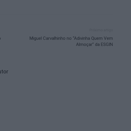
Próximo artigo
o
Miguel Carvalhinho no “Adivinha Quem Vem
Almoçar” da ESGIN
utor