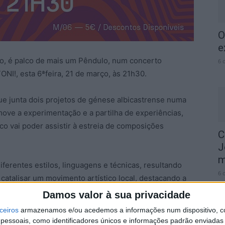
O
e
co, é palco de mais um Pêndulo, num concerto
6 
!, esta 6ªfeira, 21 de março, às 21h30.
que junta dois projetos de génese albicastrense numa
romove a experimentação e a partilha de experiências,
co vai poder assistir à estreia de composições
C
J
m
ferentes estilos, linguagens e técnicas, resultando
6 
catalisar um movimento artístico local, destacando a
mentais para a renovação cultural e o enriquecimento
Damos valor à sua privacidade
ceiros
armazenamos e/ou acedemos a informações num dispositivo, c
essoais, como identificadores únicos e informações padrão enviadas 