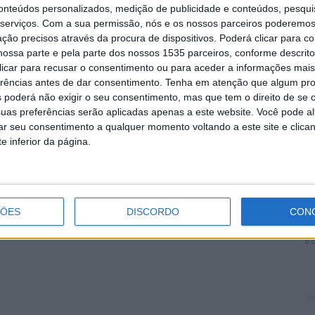
B MONSTERS, que nasceram em janeiro de 2018 na
conteúdos personalizados, medição de publicidade e conteúdos, pesqui
serviços.
Com a sua permissão, nós e os nossos parceiros poderemos 
ta locomotiva de Punk-Thrash-Rock’n’Roll não mais
M
ção precisos através da procura de dispositivos. Poderá clicar para co
TONI! emerge a partir da força que António encontra
r
ossa parte e pela parte dos nossos 1535 parceiros, conforme descrit
ntados pelo mundo que o rodeia. Através de melodias
p
 clicar para recusar o consentimento ou para aceder a informações ma
 pé imóvel, abre-se para falar e dar esperança a
erências antes de dar consentimento.
Tenha em atenção que algum pr
6 
 poderá não exigir o seu consentimento, mas que tem o direito de se 
uas preferências serão aplicadas apenas a este website. Você pode al
rar seu consentimento a qualquer momento voltando a este site e clica
o público presenciar a união de dois universos
e inferior da página.
 e colaboração que marcaram a residência artística.
V
is.
N
ÇÕES
DISCORDO
CON
p
6 