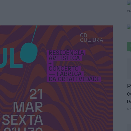
PU
P
c
r
6 