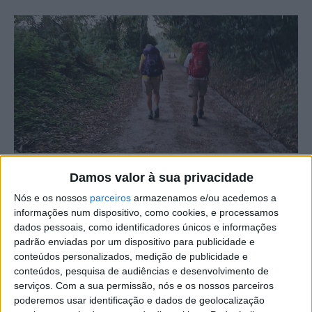
Damos valor à sua privacidade
A Confraria dos Caminhos promove para este sábado, 25
de janeiro, a segunda sessão de “Conversas no
Nós e os nossos
parceiros
armazenamos e/ou acedemos a
informações num dispositivo, como cookies, e processamos
Caminho”. A iniciativa vai decorrer na Capela do Espírito
dados pessoais, como identificadores únicos e informações
Santo, em Castelo Branco, a partir das 16h e tem entrada
padrão enviadas por um dispositivo para publicidade e
gratuita.
conteúdos personalizados, medição de publicidade e
conteúdos, pesquisa de audiências e desenvolvimento de
serviços.
Com a sua permissão, nós e os nossos parceiros
A sessão vai contar com a participação de Mário Videira,
poderemos usar identificação e dados de geolocalização
que irá partilhar a sua experiência num dos percursos