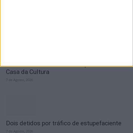
questiona Município albicastrense sobre o
fecho do...
7 de Agosto, 2026
Academia Sénior da Sertã expõe artes na
Casa da Cultura
7 de Agosto, 2026
Dois detidos por tráfico de estupefaciente
7 de Agosto, 2026