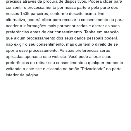
precisos através da procura de dispositivos. Poderá clicar para
emblemáticos que, não terminando em Santiago, é uma
consentir o processamento por nossa parte e pela parte dos
rota de peregrinação com uma história que se estabelece
nossos 1535 parceiros, conforme descrito acima. Em
alternativa, poderá clicar para recusar o consentimento ou para
desde o séc. VIII. Trata-se do Caminho Lebaniego, que
aceder a informações mais pormenorizadas e alterar as suas
em anos de Jubileu tem uma importância similar aos
preferências antes de dar consentimento.
Tenha em atenção
Caminhos que levam a Compostela, Jerusalém e Roma,
que algum processamento dos seus dados pessoais poderá
explica a associação cultural.
não exigir o seu consentimento, mas que tem o direito de se
opor a esse processamento. As suas preferências serão
aplicadas apenas a este website. Você pode alterar suas
Também irá contar com a presença de Jaime Matos, que
preferências ou retirar seu consentimento a qualquer momento
têm uma longa experiência na realização de diversos
voltando a este site e clicando no botão "Privacidade" na parte
Caminhos e peregrinações a Fátima, irá dinamizar a
inferior da página.
rúbrica 5 de Vieira, sobre a preparação da mochila. No
final da sessão, Carlos Matos e Paula Marques farão uma
Leitura do Caminho.
A comunicação que será o eixo central desta sessão será
dinamizada por Teresa Messias, professora da
Universidade Católica Portuguesa. O título da sua