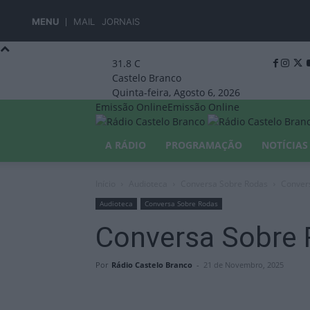
MENU
MAIL
JORNAIS
31.8
C
Castelo Branco
Quinta-feira, Agosto 6, 2026
Emissão Online
Emissão Online
A RÁDIO
PROGRAMAÇÃO
NOTÍCIAS
Início
Audioteca
Conversa Sobre Rodas
Conver
Audioteca
Conversa Sobre Rodas
Conversa Sobre 
Por
Rádio Castelo Branco
-
21 de Novembro, 2025