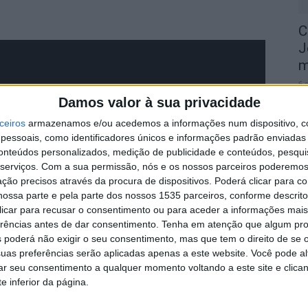
C
J
m
6 
Damos valor à sua privacidade
ceiros
armazenamos e/ou acedemos a informações num dispositivo, c
essoais, como identificadores únicos e informações padrão enviadas 
conteúdos personalizados, medição de publicidade e conteúdos, pesqui
serviços.
Com a sua permissão, nós e os nossos parceiros poderemos 
ção precisos através da procura de dispositivos. Poderá clicar para co
M
ossa parte e pela parte dos nossos 1535 parceiros, conforme descrit
r
 clicar para recusar o consentimento ou para aceder a informações ma
p
erências antes de dar consentimento.
Tenha em atenção que algum pr
6 
 poderá não exigir o seu consentimento, mas que tem o direito de se 
uas preferências serão aplicadas apenas a este website. Você pode al
rar seu consentimento a qualquer momento voltando a este site e clica
e inferior da página.