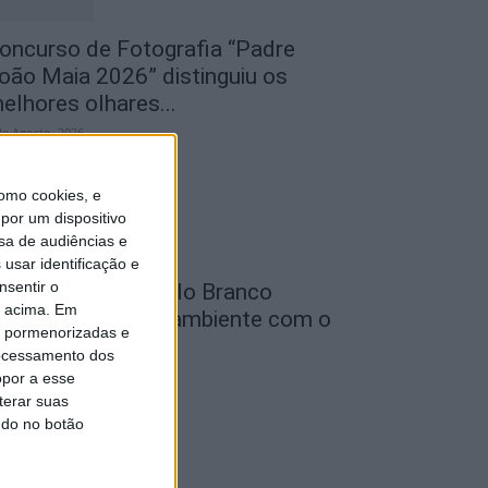
oncurso de Fotografia “Padre
oão Maia 2026” distinguiu os
elhores olhares...
de Agosto, 2026
omo cookies, e
por um dispositivo
sa de audiências e
usar identificação e
nsentir o
unicípio de Castelo Branco
o acima. Em
eforça defesa do ambiente com o
is pormenorizadas e
rojeto...
ocessamento dos
de Agosto, 2026
opor a esse
terar suas
ndo no botão