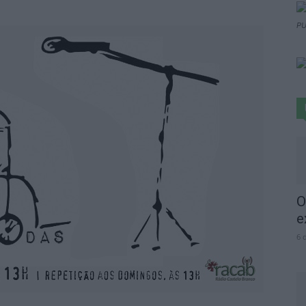
PU
O
e
6 