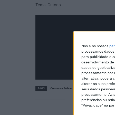
Tema: Outono.
Nós e os nossos
par
processamos dados p
para publicidade e 
desenvolvimento de 
dados de geolocaliza
processamento por n
alternativa, poderá
alterar as suas pref
TAGS
Conversa Sobre Rodas
seus dados pessoais
processamento. As s
preferências ou reti
"Privacidade" na part