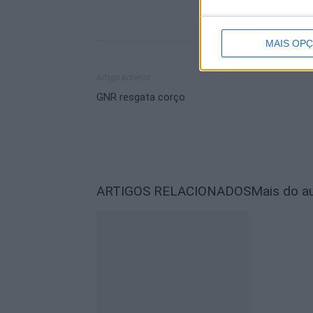
MAIS OP
Artigo anterior
GNR resgata corço
ARTIGOS RELACIONADOS
Mais do a