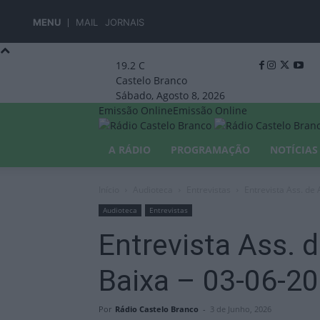
MENU
MAIL
JORNAIS
19.2
C
Castelo Branco
Sábado, Agosto 8, 2026
Emissão Online
Emissão Online
A RÁDIO
PROGRAMAÇÃO
NOTÍCIAS
Início
Audioteca
Entrevistas
Entrevista Ass. de 
Audioteca
Entrevistas
Entrevista Ass. d
Baixa – 03-06-2
Por
Rádio Castelo Branco
-
3 de Junho, 2026