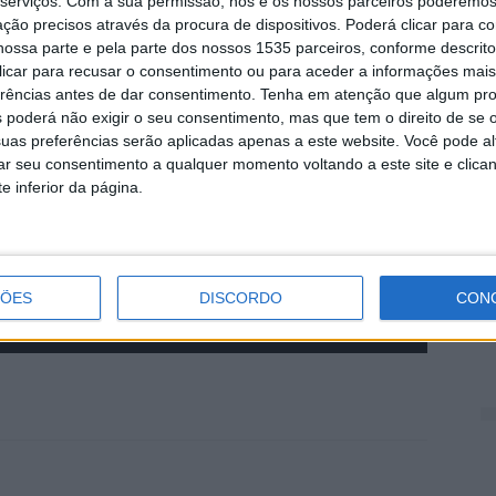
 online, disponível nas redes sociais da Associação de
serviços.
Com a sua permissão, nós e os nossos parceiros poderemos 
ção precisos através da procura de dispositivos. Poderá clicar para co
Facebook e Instagram.
D
ossa parte e pela parte dos nossos 1535 parceiros, conforme descrit
 clicar para recusar o consentimento ou para aceder a informações ma
e
erências antes de dar consentimento.
Tenha em atenção que algum pr
7 
 poderá não exigir o seu consentimento, mas que tem o direito de se 
uas preferências serão aplicadas apenas a este website. Você pode al
rar seu consentimento a qualquer momento voltando a este site e clica
e inferior da página.
2
d
ÇÕES
DISCORDO
CON
7 