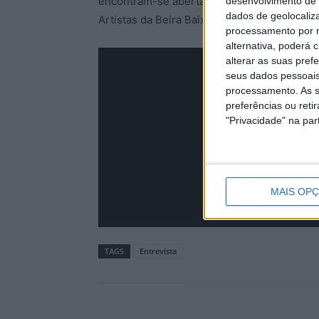
encontram-se abertas através de formulário
desenvolvimento de 
dados de geolocaliza
Artistas da Beira Baixa, nomeadamente no 
processamento por n
alternativa, poderá
alterar as suas pref
seus dados pessoais
processamento. As s
preferências ou reti
"Privacidade" na part
MAIS OP
TAGS
Entrevista