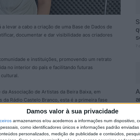
S
á a levar a cabo a criação de uma Base de Dados de
q
ntificar, documentar e dar visibilidade aos criadores
s
7 
, comunidade e instituições, promovendo um retrato
da no interior do país e facilitando futuras
cultural.
A
 da Associação de Artistas da Beira Baixa, em
a
da Rádio Castelo Branco, esta é a primeira fase
 reunir o máximo de informação de artistas da região e
7 
Damos valor à sua privacidade
ceiros
armazenamos e/ou acedemos a informações num dispositivo, c
essoais, como identificadores únicos e informações padrão enviadas 
istas das mais diversas disciplinas. As inscrições
conteúdos personalizados, medição de publicidade e conteúdos, pesqui