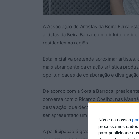
A Associação de Artistas da Beira Baixa est
artistas da Beira Baixa, com o intuito de ide
residentes na região.
Esta iniciativa pretende aproximar artistas
mais abrangente da criação artística produzi
oportunidades de colaboração e divulgação 
De acordo com a Soraia Barroca, presidente
conversa com o Ricardo Coelho, nas Manhãs 
desta ação, que decorre até setembro, para
ser apresentado um portefólio.
Nós e os nossos
par
processamos dados p
A participação é gratuita e está aberta a art
para publicidade e 