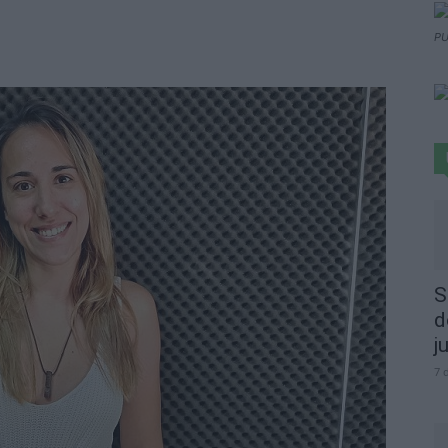
PU
S
d
j
7 