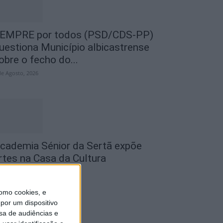
EMPRE por todos (PSD/CDS-PP)
uestiona Município albicastrense
obre o fecho do...
de Agosto, 2026
cademia Sénior da Sertã expõe
rtes na Casa da Cultura
de Agosto, 2026
omo cookies, e
por um dispositivo
sa de audiências e