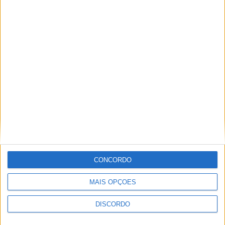
Conversa Sobre Rodas – 01-04-2026
Conversa Sobre Rodas – 18-03-2026
CONCORDO
MAIS OPÇÕES
DISCORDO
PUBLICIDADE