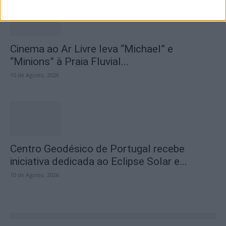
Cinema ao Ar Livre leva “Michael” e
“Minions” à Praia Fluvial...
10 de Agosto, 2026
Centro Geodésico de Portugal recebe
iniciativa dedicada ao Eclipse Solar e...
10 de Agosto, 2026