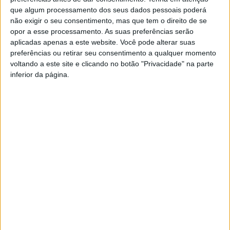
que algum processamento dos seus dados pessoais poderá
não exigir o seu consentimento, mas que tem o direito de se
opor a esse processamento. As suas preferências serão
aplicadas apenas a este website. Você pode alterar suas
preferências ou retirar seu consentimento a qualquer momento
voltando a este site e clicando no botão "Privacidade" na parte
inferior da página.
TAGS
Conversa Sobre Rodas
Artigo anterior
Próximo artigo
Clube de Castelo Branco, 120
Associação Granja Park
anos de história
promove ciclo de workshops