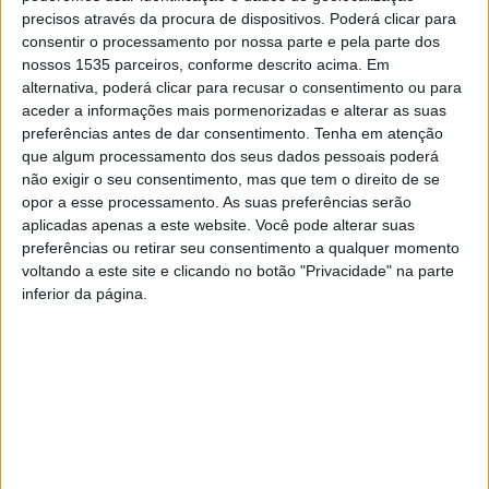
precisos através da procura de dispositivos. Poderá clicar para
consentir o processamento por nossa parte e pela parte dos
nossos 1535 parceiros, conforme descrito acima. Em
alternativa, poderá clicar para recusar o consentimento ou para
aceder a informações mais pormenorizadas e alterar as suas
A Amato Lusitano – Associação de Desenvolvimento,
preferências antes de dar consentimento.
Tenha em atenção
que algum processamento dos seus dados pessoais poderá
através do projeto CLDS 4G Castelo Branco, volta a
não exigir o seu consentimento, mas que tem o direito de se
dinamizar este verão o “Clube de Vida Saudável na
opor a esse processamento. As suas preferências serão
Estrada”, pelas freguesias do concelho de Castelo
aplicadas apenas a este website. Você pode alterar suas
Branco.
preferências ou retirar seu consentimento a qualquer momento
voltando a este site e clicando no botão "Privacidade" na parte
inferior da página.
Esta iniciativa são oficinas de férias que vão decorrer
entre 26 de julho e 22 de agosto, com o objetivo ocupar
os tempos livres das crianças e jovens entre os 6 e 12
anos, residentes nas freguesias do concelho,
promovendo estilos de vida saudáveis através de várias
atividades, explica a entidade organizadora.