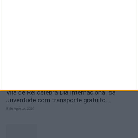
Oficinas “Conta e Cria” regressam em
agosto à Sertã
10 de Agosto, 2026
Vila de Rei celebra Dia Internacional da
Juventude com transporte gratuito...
9 de Agosto, 2026