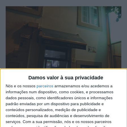
Fotografia: Ricardo Pires Coelho
Damos valor à sua privacidade
Nós e os nossos
parceiros
armazenamos e/ou acedemos a
A Churrasqueira da Quinta abriu mais um espaço na
informações num dispositivo, como cookies, e processamos
cidade de Castelo Branco, desta feita, junto à Sé
dados pessoais, como identificadores únicos e informações
Concatedral.
padrão enviadas por um dispositivo para publicidade e
conteúdos personalizados, medição de publicidade e
conteúdos, pesquisa de audiências e desenvolvimento de
Durante a abertura do sétimo espaço, o proprietário
serviços.
Com a sua permissão, nós e os nossos parceiros
Artur Diogo começou por realçar o crescimento da marca