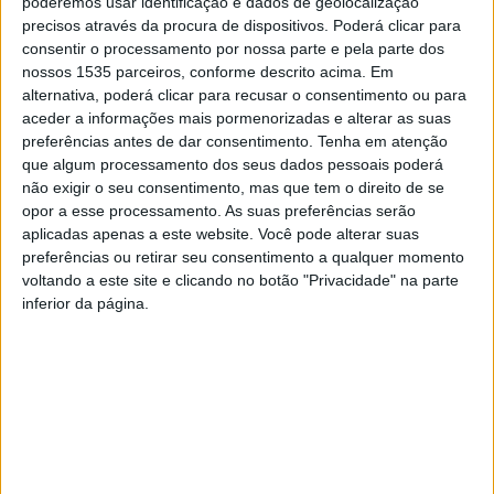
poderemos usar identificação e dados de geolocalização
“de forma sustentável e sustentada”.
precisos através da procura de dispositivos. Poderá clicar para
consentir o processamento por nossa parte e pela parte dos
nossos 1535 parceiros, conforme descrito acima. Em
Aqui, o empresário explicou os clientes podem desfrutar
alternativa, poderá clicar para recusar o consentimento ou para
de grelhados e de pratos típicos, num “serviço mais
aceder a informações mais pormenorizadas e alterar as suas
moderno”, de take away e também de self-service, não
preferências antes de dar consentimento.
Tenha em atenção
havendo serviço de mesa. No entanto, o espaço é
que algum processamento dos seus dados pessoais poderá
não exigir o seu consentimento, mas que tem o direito de se
constituído por duas salas, com 60 lugares sentados no
opor a esse processamento. As suas preferências serão
total.
aplicadas apenas a este website. Você pode alterar suas
preferências ou retirar seu consentimento a qualquer momento
Famosa pelo frango assado, a Churrasqueira da Quinta
voltando a este site e clicando no botão "Privacidade" na parte
inferior da página.
vai apostar forte neste prato, nesta loja da cidade,
revitalizando um dos seus sabores característicos, e, por
isso, sendo apelidada de “a catedral do frango”, afirmou
Artur Diogo