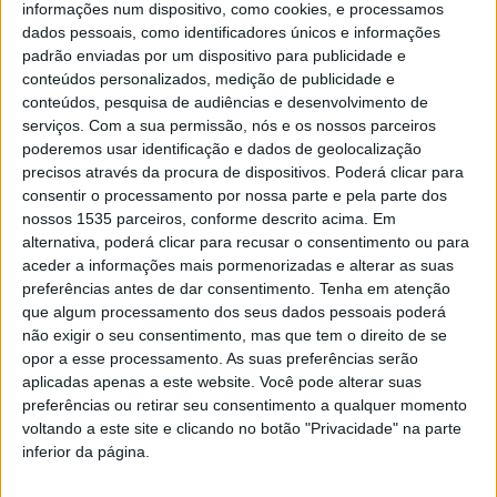
informações num dispositivo, como cookies, e processamos
Rubrica História ao Minuto – 29-04-2025
dados pessoais, como identificadores únicos e informações
padrão enviadas por um dispositivo para publicidade e
conteúdos personalizados, medição de publicidade e
conteúdos, pesquisa de audiências e desenvolvimento de
serviços.
Com a sua permissão, nós e os nossos parceiros
poderemos usar identificação e dados de geolocalização
precisos através da procura de dispositivos. Poderá clicar para
consentir o processamento por nossa parte e pela parte dos
nossos 1535 parceiros, conforme descrito acima. Em
alternativa, poderá clicar para recusar o consentimento ou para
aceder a informações mais pormenorizadas e alterar as suas
preferências antes de dar consentimento.
Tenha em atenção
que algum processamento dos seus dados pessoais poderá
Rádio Castelo Branco
-
29 de Abril, 2025
não exigir o seu consentimento, mas que tem o direito de se
0
opor a esse processamento. As suas preferências serão
Tema: Cine-Teatro Avenida de Castelo Branco.
aplicadas apenas a este website. Você pode alterar suas
Ler mais
preferências ou retirar seu consentimento a qualquer momento
voltando a este site e clicando no botão "Privacidade" na parte
inferior da página.
Rubrica História ao Minuto – 20-06-2023