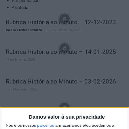
Por pontuação
Aleatório
Rubrica História ao Minuto – 12-12-2023
Rádio Castelo Branco
-
12 de Dezembro, 2023
Rubrica História ao Minuto – 14-01-2025
14 de Janeiro, 2025
Rubrica História ao Minuto – 03-02-2026
3 de Fevereiro, 2026
Rubrica História ao Minuto – 16-04-2024
Damos valor à sua privacidade
16 de Abril, 2024
Nós e os nossos
parceiros
armazenamos e/ou acedemos a