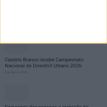
GNR recupera Mocho-Galego
9 de Agosto, 2026
Castelo Branco recebe Campeonato
Nacional de Downhill Urbano 2026
8 de Agosto, 2026
Segurança das pessoas e proteção do