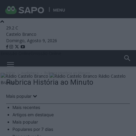
MENU
29.2
C
Castelo Branco
Domingo, Agosto 9, 2026
Emissão Online
Emissão Online
Início
Audioteca
Rubrica História ao Minuto
Rádio Castelo
Rubrica História ao Minuto
Branco
Mais popular
Mais recentes
Artigos em destaque
Mais popular
Populares por 7 dias