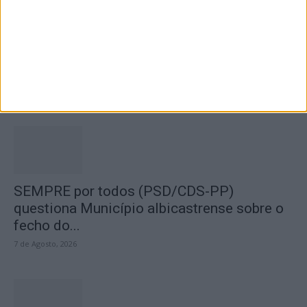
Segurança das pessoas e proteção do
abastecimento de água justificam
encerramento...
7 de Agosto, 2026
SEMPRE por todos (PSD/CDS-PP)
questiona Município albicastrense sobre o
fecho do...
7 de Agosto, 2026