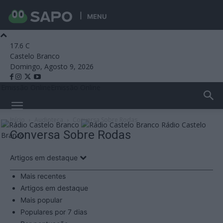
MENU
17.6
C
Castelo Branco
Domingo, Agosto 9, 2026
Emissão Online
Emissão Online
Início
Audioteca
Conversa Sobre Rodas
Rádio Castelo
Conversa Sobre Rodas
Branco
Artigos em destaque
Mais recentes
Artigos em destaque
Mais popular
Populares por 7 dias