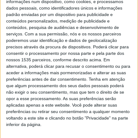
informações num dispositivo, como cookies, e processamos
Conversa Sobre Rodas – 25-02-2026
dados pessoais, como identificadores únicos e informações
padrão enviadas por um dispositivo para publicidade e
conteúdos personalizados, medição de publicidade e
conteúdos, pesquisa de audiências e desenvolvimento de
serviços.
Com a sua permissão, nós e os nossos parceiros
poderemos usar identificação e dados de geolocalização
precisos através da procura de dispositivos. Poderá clicar para
consentir o processamento por nossa parte e pela parte dos
nossos 1535 parceiros, conforme descrito acima. Em
alternativa, poderá clicar para recusar o consentimento ou para
aceder a informações mais pormenorizadas e alterar as suas
preferências antes de dar consentimento.
Tenha em atenção
que algum processamento dos seus dados pessoais poderá
Rádio Castelo Branco
-
26 de Fevereiro, 2026
não exigir o seu consentimento, mas que tem o direito de se
0
opor a esse processamento. As suas preferências serão
Tema: Anedotas.
aplicadas apenas a este website. Você pode alterar suas
Ler mais
preferências ou retirar seu consentimento a qualquer momento
voltando a este site e clicando no botão "Privacidade" na parte
inferior da página.
Conversa Sobre Rodas – 04-02-2026