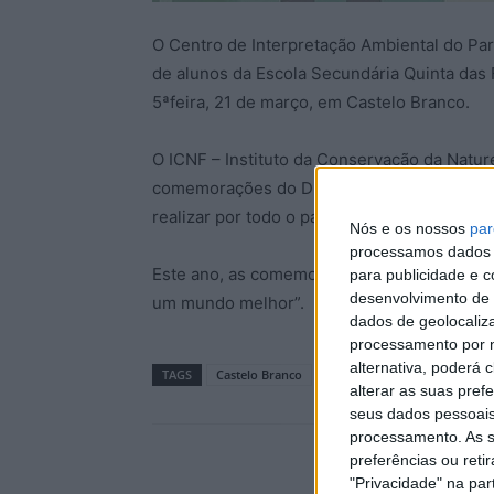
O Centro de Interpretação Ambiental do Par
de alunos da Escola Secundária Quinta das 
5ªfeira, 21 de março, em Castelo Branco.
O ICNF – Instituto da Conservação da Nature
comemorações do Dia Internacional das Flor
realizar por todo o país.
Nós e os nossos
par
processamos dados p
Este ano, as comemorações são dedicadas a
para publicidade e 
desenvolvimento de 
um mundo melhor”.
dados de geolocaliza
processamento por n
alternativa, poderá
TAGS
Castelo Branco
ICNF
alterar as suas pref
seus dados pessoais
processamento. As s
preferências ou reti
"Privacidade" na part