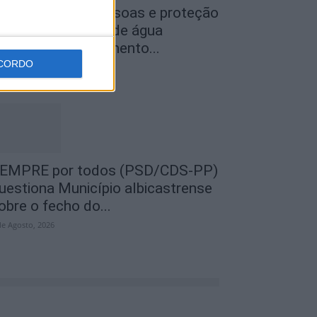
egurança das pessoas e proteção
o abastecimento de água
ustificam encerramento...
CORDO
de Agosto, 2026
EMPRE por todos (PSD/CDS-PP)
uestiona Município albicastrense
obre o fecho do...
de Agosto, 2026