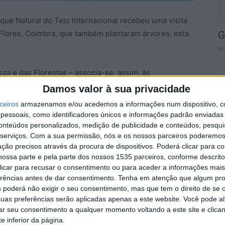
que Natural do Tejo Internacional recebeu uma visita
Flores, Coimbra, que também plantaram árvores, esta
G
9 
za e das Florestas – associa-se, assim, às
estas (21 de março), com uma série de iniciativas a
Damos valor à sua privacidade
ceiros
armazenamos e/ou acedemos a informações num dispositivo, c
essoais, como identificadores únicos e informações padrão enviadas 
C
o tema “Florestas e inovação: novas soluções para
conteúdos personalizados, medição de publicidade e conteúdos, pesqui
C
serviços.
Com a sua permissão, nós e os nossos parceiros poderemos 
U
ção precisos através da procura de dispositivos. Poderá clicar para co
ossa parte e pela parte dos nossos 1535 parceiros, conforme descrit
8 
 clicar para recusar o consentimento ou para aceder a informações ma
erências antes de dar consentimento.
Tenha em atenção que algum pr
 poderá não exigir o seu consentimento, mas que tem o direito de se 
uas preferências serão aplicadas apenas a este website. Você pode al
rar seu consentimento a qualquer momento voltando a este site e clica
e inferior da página.