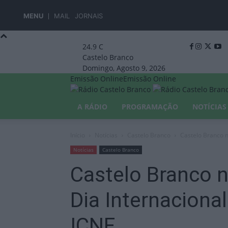
MENU
MAIL
JORNAIS
24.9
C
Castelo Branco
Domingo, Agosto 9, 2026
Emissão Online
Emissão Online
A RÁDIO
PROGRAMAÇÃO
NOTÍCIAS
Início
Notícias
Castelo Branco
Castelo Branco n
Notícias
Castelo Branco
Castelo Branco 
Dia Internacional
ICNF