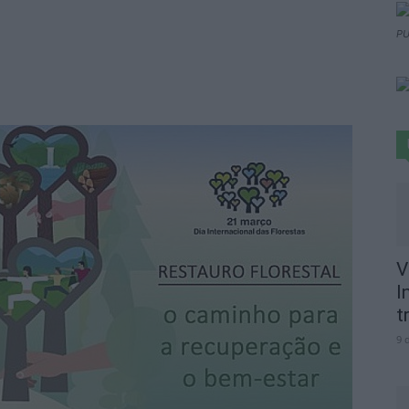
PU
V
I
t
9 