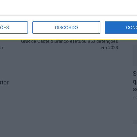
S
d
j
ÇÕES
DISCORDO
CON
7 
Próximo artigo
GNR de Castelo Branco efetuou 850 detenções
lo
em 2023
S
q
utor
s
7 