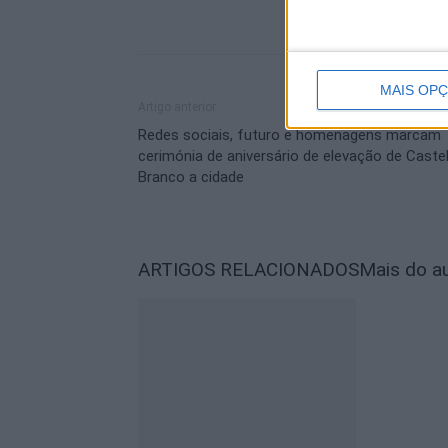
MAIS OP
Artigo anterior
Redes sociais, futuro e homenagens marcam
cerimónia de aniversário de elevação de Caste
Branco a cidade
ARTIGOS RELACIONADOS
Mais do a