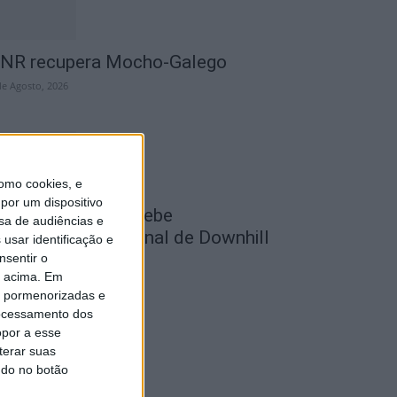
NR recupera Mocho-Galego
de Agosto, 2026
omo cookies, e
por um dispositivo
astelo Branco recebe
sa de audiências e
ampeonato Nacional de Downhill
usar identificação e
rbano 2026
nsentir o
o acima. Em
de Agosto, 2026
is pormenorizadas e
ocessamento dos
opor a esse
terar suas
ndo no botão