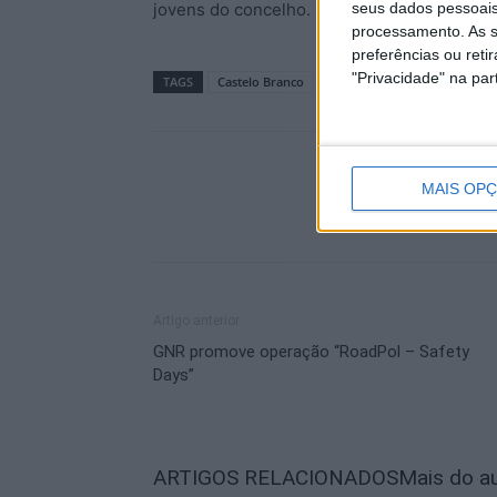
jovens do concelho.
seus dados pessoais
processamento. As s
preferências ou reti
"Privacidade" na part
TAGS
Castelo Branco
Futebol
Zona de Lazer
MAIS OP
Artigo anterior
GNR promove operação “RoadPol – Safety
Days”
ARTIGOS RELACIONADOS
Mais do a