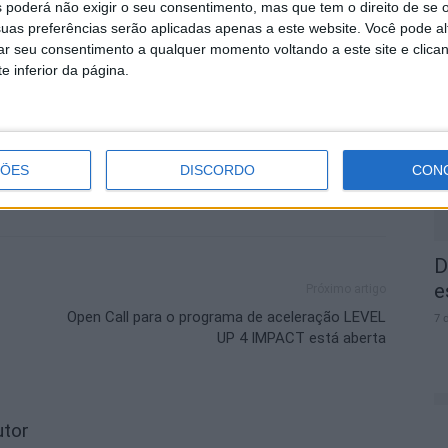
 poderá não exigir o seu consentimento, mas que tem o direito de se 
uas preferências serão aplicadas apenas a este website. Você pode al
rar seu consentimento a qualquer momento voltando a este site e clica
A
e inferior da página.
a
7 
ÇÕES
DISCORDO
CON
D
e
Próximo artigo
Open Call para o programa de aceleração LEVEL
7 
UP 4 IMPACT está aberta
utor