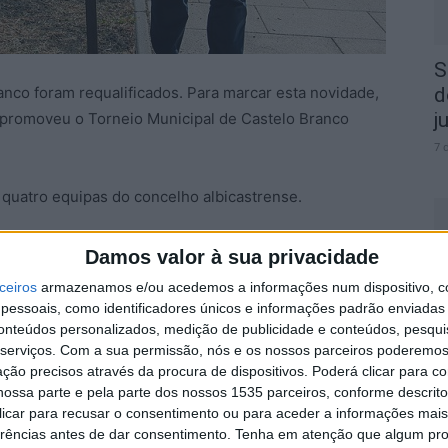
S
nco foram requalificados. Para marcar esta novidade,
d
j
 promoveu o Torneio Municipal de Castelo Branco
7 
quatro equipas do concelho albicastrense.
eias, presidente da Associação de Futebol de Castelo
Damos valor à sua privacidade
struturas desportivas acompanharem o
ceiros
armazenamos e/ou acedemos a informações num dispositivo, c
S
realçou os diversos protocolos existentes com o
essoais, como identificadores únicos e informações padrão enviadas 
q
ciação de Futebol de Castelo Branco.
conteúdos personalizados, medição de publicidade e conteúdos, pesqui
s
serviços.
Com a sua permissão, nós e os nossos parceiros poderemos 
7 
ção precisos através da procura de dispositivos. Poderá clicar para co
te da Câmara de Castelo Branco, sublinhou o
ossa parte e pela parte dos nossos 1535 parceiros, conforme descrit
lvados sintéticos e da iluminação dos três campos da
 clicar para recusar o consentimento ou para aceder a informações ma
al criar as condições para a prática do desporto aos
erências antes de dar consentimento.
Tenha em atenção que algum pr