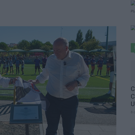
PU
C
C
U
8 