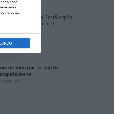
opor a esse
terar suas
ndo no botão
cademia Sénior da Sertã expõe
rtes na Casa da Cultura
de Agosto, 2026
CORDO
ois detidos por tráfico de
stupefaciente
de Agosto, 2026