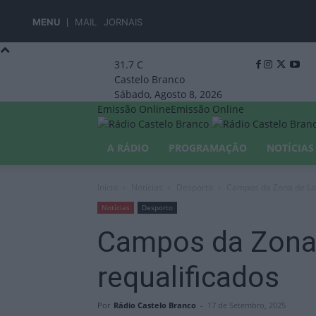
MENU
MAIL
JORNAIS
31.7
C
Castelo Branco
Sábado, Agosto 8, 2026
Emissão Online
Emissão Online
A RÁDIO
PROGRAMAÇÃO
NOTÍCIAS
Início
Notícias
Desporto
Campos da Zona de Laz
Notícias
Desporto
Campos da Zona
requalificados
Por
Rádio Castelo Branco
-
17 de Setembro, 2025