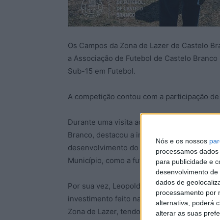
Os Campos da Zona de Lazer de Castelo Bra
a Associação de Futebol de Castelo Branco
Sub-15 em Futebol.
A competição contou com a participação de 
Durante uma visita ao espaço, Manuel Cand
Branco, destacou a importância das infrae
Nós e os nossos
par
desenvolvimento do Futebol no concelho e 
processamos dados p
Município, como a futuro Academia da Asso
para publicidade e 
desenvolvimento de 
dados de geolocaliza
Por sua vez, Leopoldo Rodrigues, presiden
processamento por n
investimento feito na requalificação dos re
alternativa, poderá
Zona de Lazer, tendo como objetivo primordi
alterar as suas pref