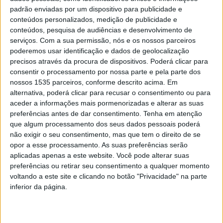
padrão enviadas por um dispositivo para publicidade e
Os locais entraram a pressionar alto, com eficácia. Na
conteúdos personalizados, medição de publicidade e
recuperação de bolas ainda na zona da finalização,
conteúdos, pesquisa de audiências e desenvolvimento de
criaram várias oportunidades, com a bola a entrar quer na
serviços.
Com a sua permissão, nós e os nossos parceiros
profundidade quer pelas laterais. Ao minuto 7, bola
poderemos usar identificação e dados de geolocalização
precisos através da procura de dispositivos. Poderá clicar para
cruzada da esquerda com Balelo a elevar-se e a cabecear
consentir o processamento por nossa parte e pela parte dos
para golo.
nossos 1535 parceiros, conforme descrito acima. Em
alternativa, poderá clicar para recusar o consentimento ou para
O União de Tomar só ao minuto 28 rematou pela primeira
aceder a informações mais pormenorizadas e alterar as suas
preferências antes de dar consentimento.
Tenha em atenção
vez à baliza, à guarda de David Romana. Num canto
que algum processamento dos seus dados pessoais poderá
marcado ao primeiro poste, Siaka a cabecear para trás,
não exigir o seu consentimento, mas que tem o direito de se
longe do alcance de David Romana e com Nuno Rodrigo a
opor a esse processamento. As suas preferências serão
fazer o golo do empate. Ao minuto 43, uma bola
aplicadas apenas a este website. Você pode alterar suas
preferências ou retirar seu consentimento a qualquer momento
recuperada na zona do meio campo encarnado, lançada
voltando a este site e clicando no botão "Privacidade" na parte
para a desmarcação de Siaka, que se isolou, é travado em
inferior da página.
falta por Rodrigo Dias, que viu cartão vermelho direto e a
respetiva expulsão. O empate ao intervalo castigava os
locais, pela falta de eficácia na finalização