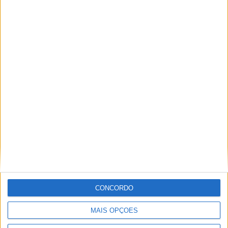
Segurança das pessoas e proteção do
abastecimento de água justificam
encerramento do Miradouro de São
Gens
CONCORDO
MAIS OPÇÕES