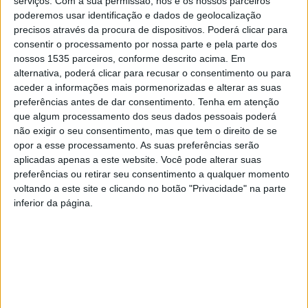
serviços.
Com a sua permissão, nós e os nossos parceiros
poderemos usar identificação e dados de geolocalização
precisos através da procura de dispositivos. Poderá clicar para
consentir o processamento por nossa parte e pela parte dos
nossos 1535 parceiros, conforme descrito acima. Em
alternativa, poderá clicar para recusar o consentimento ou para
aceder a informações mais pormenorizadas e alterar as suas
preferências antes de dar consentimento.
Tenha em atenção
que algum processamento dos seus dados pessoais poderá
não exigir o seu consentimento, mas que tem o direito de se
opor a esse processamento. As suas preferências serão
A ADBB – Associação de Diabéticos da Beira Baixa -, vai
aplicadas apenas a este website. Você pode alterar suas
celebrar, uma vez mais, o Dia Mundial da Diabetes (14 de
preferências ou retirar seu consentimento a qualquer momento
novembro), no sábado, 18 de novembro, às 14h30, no
voltando a este site e clicando no botão "Privacidade" na parte
inferior da página.
IPDJ de Castelo Branco.
A data vai ser assinalada com uma conferência que vai
reunir profissionais de diferentes especialidades da
saúde, permitindo uma abordagem multidisciplinar da
Diabetes e uma interação de proximidade com