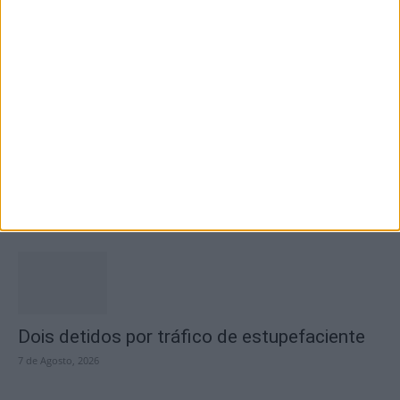
fecho do...
7 de Agosto, 2026
Academia Sénior da Sertã expõe artes na
Casa da Cultura
7 de Agosto, 2026
Dois detidos por tráfico de estupefaciente
7 de Agosto, 2026