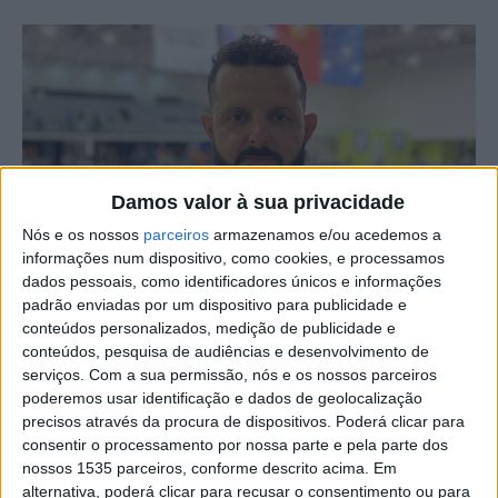
Damos valor à sua privacidade
Nós e os nossos
parceiros
armazenamos e/ou acedemos a
informações num dispositivo, como cookies, e processamos
dados pessoais, como identificadores únicos e informações
padrão enviadas por um dispositivo para publicidade e
conteúdos personalizados, medição de publicidade e
Abel Louro sagrou-se campeão nacional em Jiu Jitsu
conteúdos, pesquisa de audiências e desenvolvimento de
Brasileiro, na categoria Masters M4 -94 kg (azul).
serviços.
Com a sua permissão, nós e os nossos parceiros
poderemos usar identificação e dados de geolocalização
O Campeonato Português de Jiu Jitsu Brasileiro
precisos através da procura de dispositivos. Poderá clicar para
consentir o processamento por nossa parte e pela parte dos
realizado pela Federação Portuguesa de Jiu Jitsu
nossos 1535 parceiros, conforme descrito acima. Em
Brasileiro, decorreu em Odivelas, onde também
alternativa, poderá clicar para recusar o consentimento ou para