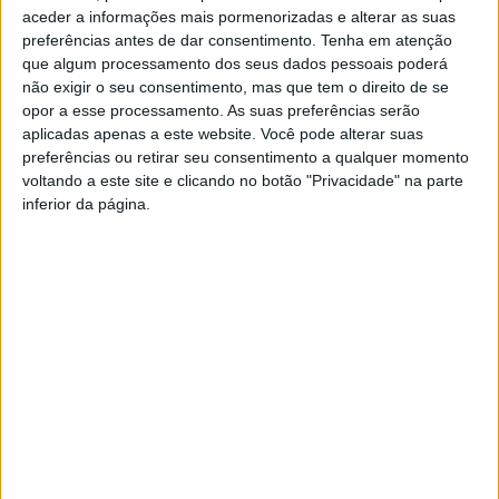
participaram os albicastrenses Martim Louro (-64
aceder a informações mais pormenorizadas e alterar as suas
kg/azul) e André Hormigo -64 kg (azul) Adulto, conta o
preferências antes de dar consentimento.
Tenha em atenção
que algum processamento dos seus dados pessoais poderá
clube de Castelo Branco.
não exigir o seu consentimento, mas que tem o direito de se
opor a esse processamento. As suas preferências serão
Neste campeonato participaram mais de mil atletas, de
aplicadas apenas a este website. Você pode alterar suas
todas as faixas etárias e graduações, desde pré-mirim
preferências ou retirar seu consentimento a qualquer momento
voltando a este site e clicando no botão "Privacidade" na parte
até master 6, com separação por género.
inferior da página.
TAGS
Castelo Branco
Desporto
Escola de Judo Ana Hormigo
Jiu-jitsu
Judo