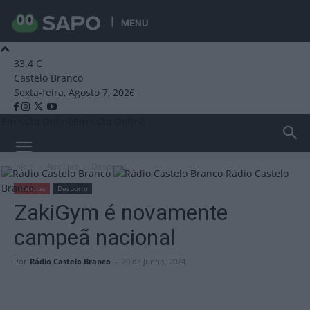
MENU
33.4
C
Castelo Branco
Sexta-feira, Agosto 7, 2026
Emissão Online
Emissão Online
Início
Notícias
Desporto
Rádio Castelo
Branco
Notícias
Desporto
ZakiGym é novamente
campeã nacional
Por
Rádio Castelo Branco
-
20 de Junho, 2024