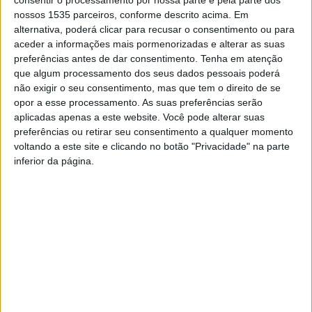
consentir o processamento por nossa parte e pela parte dos
nossos 1535 parceiros, conforme descrito acima. Em
alternativa, poderá clicar para recusar o consentimento ou para
Sobre este resultado, a ZakiGym refere em nota que “é
aceder a informações mais pormenorizadas e alterar as suas
um feito que consideramos extraordinário! Uma
preferências antes de dar consentimento.
Tenha em atenção
Associação no Interior, com apenas quase 5 anos de
que algum processamento dos seus dados pessoais poderá
associação (e o início da sua criação assolada pela
não exigir o seu consentimento, mas que tem o direito de se
opor a esse processamento. As suas preferências serão
pandemia Covid-19)”.
aplicadas apenas a este website. Você pode alterar suas
preferências ou retirar seu consentimento a qualquer momento
O clube explica que participou no Campeonato Nacional
voltando a este site e clicando no botão "Privacidade" na parte
de Teamgym, organizado pela Federação Ginástica de
inferior da página.
Portugal, onde todas as equipas realizaram a competição
nos três aparelhos, solo, mini-trampolim e tumbling e
demonstraram as suas habilidades e consistência. Assim,
no escalão de infantis com uma pontuação de 34.700
pontos, a ZakiGym sagrou-se campeão nacional. Já no
escalão de Iniciados obteve uma pontuação de 32.700
pontos, conseguindo um 2º lugar. No escalão de juvenis,
com uma pontuação de 35.400 pontos, consegui um 3º