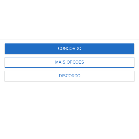
Sertanense FC e Guarda FC disputam
Supertaça da Beira Interior
CONCORDO
MAIS OPÇÕES
DISCORDO
Município de Castelo Branco apoia
associações de futebol e futsal em mais
de 600 mil euros para a época 2026/27