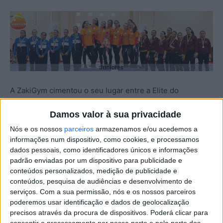
A ZakiGym cimentou o seu lugar entre a Elite do
TeamGym Nacional, sagrando-se, novamente, campeão
Damos valor à sua privacidade
nacional.
Nós e os nossos
parceiros
armazenamos e/ou acedemos a
informações num dispositivo, como cookies, e processamos
Após vencer as 3 taças de Portugal Jovem em março,
dados pessoais, como identificadores únicos e informações
conseguiu agora fazer mais uma vez história.
padrão enviadas por um dispositivo para publicidade e
conteúdos personalizados, medição de publicidade e
O clube de Castelo Branco conquistou o título de
conteúdos, pesquisa de audiências e desenvolvimento de
serviços.
Com a sua permissão, nós e os nossos parceiros
campeão nacional em infantis, campeão nacional em
poderemos usar identificação e dados de geolocalização
juniores femininos, vice-campeão nacional em iniciados
precisos através da procura de dispositivos. Poderá clicar para
femininos e bronze no escalão de juvenis femininos.