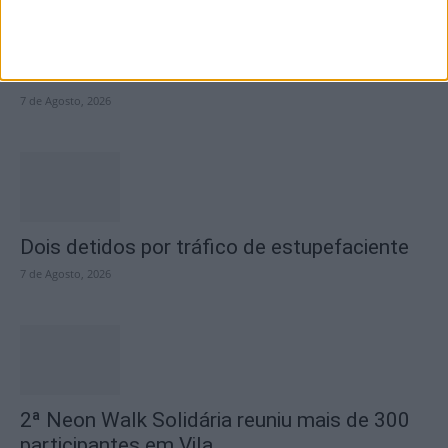
Academia Sénior da Sertã expõe artes na
Casa da Cultura
7 de Agosto, 2026
Dois detidos por tráfico de estupefaciente
7 de Agosto, 2026
2ª Neon Walk Solidária reuniu mais de 300
participantes em Vila...