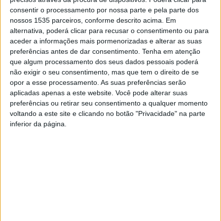
Em nota, o clube faz saber que, em Benjamins, Xavier
consentir o processamento por nossa parte e pela parte dos
Santos brilhou ao alcançar o 2º lugar.
nossos 1535 parceiros, conforme descrito acima. Em
alternativa, poderá clicar para recusar o consentimento ou para
aceder a informações mais pormenorizadas e alterar as suas
Em Seniores Femininos, Ana Maria terminou em 3º lugar
preferências antes de dar consentimento.
Tenha em atenção
(55:26) e Joana Bicho em 5º (1:00:22). Em Veteranas
que algum processamento dos seus dados pessoais poderá
Femininos V35, Susana Rodrigues alcançou o 10º lugar
não exigir o seu consentimento, mas que tem o direito de se
(1:02:36) e Susana Belo o 15º (1:17:27). A equipa feminina
opor a esse processamento. As suas preferências serão
aplicadas apenas a este website. Você pode alterar suas
conquistou o 2º lugar coletivo.
preferências ou retirar seu consentimento a qualquer momento
voltando a este site e clicando no botão "Privacidade" na parte
Na vertente Masculinos, em Veteranos V35, Daniel
inferior da página.
Santos obteve o 4º (39:58), Pedro Silva o 5º (40:29),
Pedro Pires o 14º (43:34) e José Marques o 21º (48:18).
Nos Veteranos Masculinos V50, João Abreu alcançou o
16º (57:27) e Peres Carvalho o 17º (58:51). A equipa
masculina de veteranos garantiu o 3º lugar por equipas.
Numa outra prova, no Trail Mallorca by UTMB em