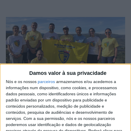
Damos valor à sua privacidade
Nós e os nossos
parceiros
armazenamos e/ou acedemos a
informações num dispositivo, como cookies, e processamos
dados pessoais, como identificadores únicos e informações
padrão enviadas por um dispositivo para publicidade e
O Vitória Clube Benquerenças, no concelho e Castelo
conteúdos personalizados, medição de publicidade e
Branco, conquistou 4 pódios no Grande Prémio das
conteúdos, pesquisa de audiências e desenvolvimento de
serviços.
Com a sua permissão, nós e os nossos parceiros
Castanhas, no Sarzedo, em diversas categorias.
poderemos usar identificação e dados de geolocalização
precisos através da procura de dispositivos. Poderá clicar para