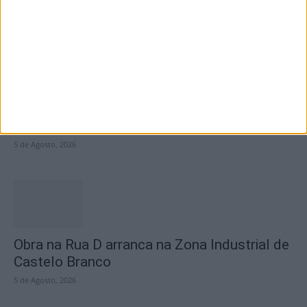
5 de Agosto, 2026
Centro Cultural Raiano recebe os filmes “O
Convite” e “Mínimos &...
5 de Agosto, 2026
Obra na Rua D arranca na Zona Industrial de
Castelo Branco
5 de Agosto, 2026