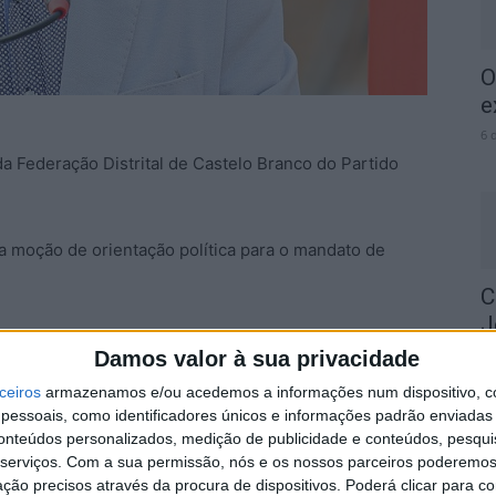
O
e
6 
da Federação Distrital de Castelo Branco do Partido
va moção de orientação política para o mandato de
C
J
a é “uma recandidatura natural, resultante de uma
m
Damos valor à sua privacidade
de dos militantes e das estruturas do Partido
6 
ceiros
armazenamos e/ou acedemos a informações num dispositivo, c
essoais, como identificadores únicos e informações padrão enviadas 
conteúdos personalizados, medição de publicidade e conteúdos, pesqui
ilitantes socialistas por considerar que é “fundamental
serviços.
Com a sua permissão, nós e os nossos parceiros poderemos 
orno das nossas causas comuns; pela defesa do País
ção precisos através da procura de dispositivos. Poderá clicar para co