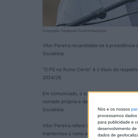
Fotografia: Facebook Covilhã Município
Vítor Pereira recandidata-se à presidência 
Socialista.
“O PS no Rumo Certo” é o título da respeti
2024/26.
Em comunicado, o socialista explica que est
vontade própria e da interpretação da vonta
Nós e os nossos
par
Socialista.
processamos dados p
para publicidade e 
Vítor Pereira refere que se apresenta aos m
desenvolvimento de 
mantermos o rumo e unirmos esforços em t
dados de geolocaliza