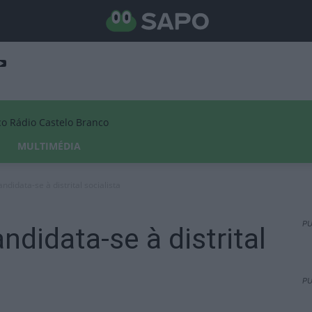
Rádio Castelo Branco
MULTIMÉDIA
andidata-se à distrital socialista
PU
andidata-se à distrital
PU