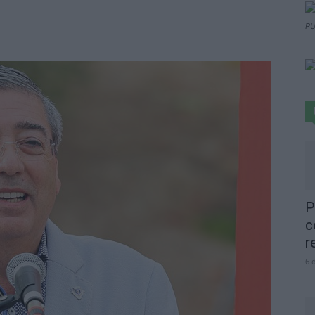
PU
P
c
r
6 