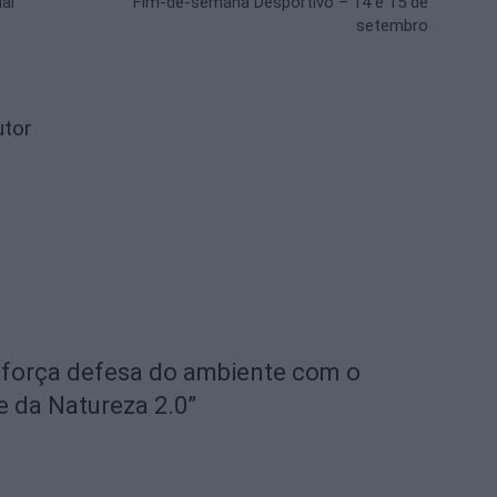
ial
Fim-de-semana Desportivo – 14 e 15 de
setembro
utor
eforça defesa do ambiente com o
e da Natureza 2.0”