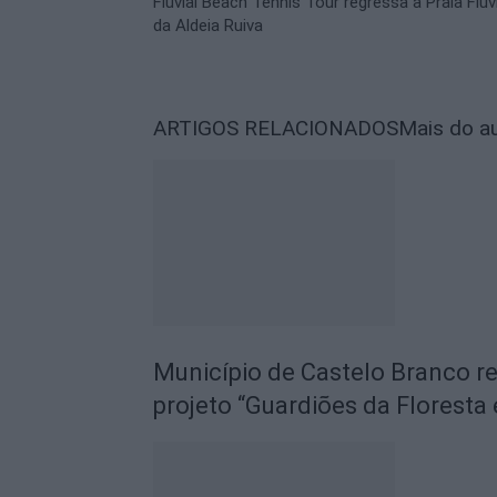
Fluvial Beach Tennis Tour regressa à Praia Fluv
da Aldeia Ruiva
ARTIGOS RELACIONADOS
Mais do a
Município de Castelo Branco r
projeto “Guardiões da Floresta 