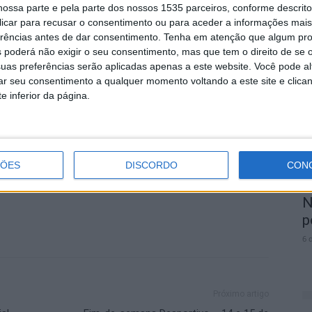
ho de afirmar sempre a marca de solidariedade
ossa parte e pela parte dos nossos 1535 parceiros, conforme descrit
 clicar para recusar o consentimento ou para aceder a informações ma
e em vista o desenvolvimento, a sustentabilidade e
M
erências antes de dar consentimento.
Tenha em atenção que algum pr
ito.
r
 poderá não exigir o seu consentimento, mas que tem o direito de se 
p
uas preferências serão aplicadas apenas a este website. Você pode al
Castelo Branco do PS estão marcadas para 27 de
rar seu consentimento a qualquer momento voltando a este site e clica
6 
e inferior da página.
ÇÕES
DISCORDO
CON
V
N
p
6 
Próximo artigo