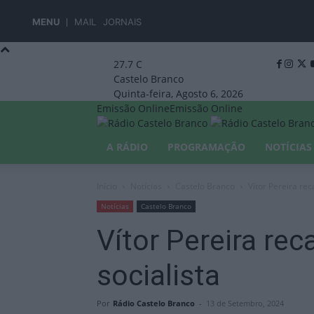
MENU
MAIL
JORNAIS
27.7
C
Castelo Branco
Quinta-feira, Agosto 6, 2026
Emissão Online
Emissão Online
A RÁDIO
PROGRAMAÇÃO
NOTÍCIAS
Início
Notícias
Castelo Branco
Vítor Pereira rec
Notícias
Castelo Branco
Vítor Pereira rec
socialista
Por
Rádio Castelo Branco
-
13 de Setembro, 2024