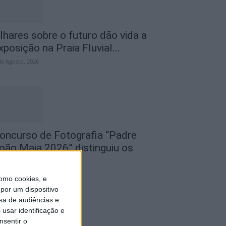
lhares sobre o futuro dão vida a
xposição na Praia Fluvial...
de Agosto, 2026
oncurso de Fotografia “Padre
oão Maia 2026” distinguiu os
elhores olhares...
de Agosto, 2026
omo cookies, e
por um dispositivo
sa de audiências e
usar identificação e
nsentir o