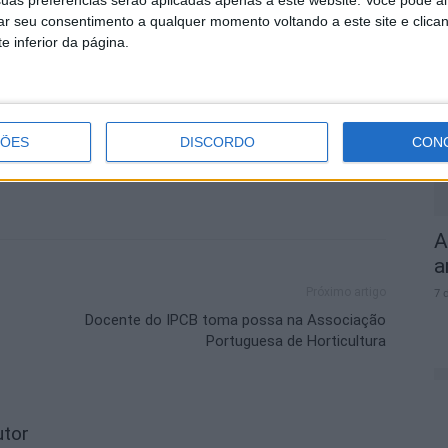
S
rar seu consentimento a qualquer momento voltando a este site e clica
q
e inferior da página.
s
7 
ÇÕES
DISCORDO
CON
A
a
Próximo artigo
7 
Docente do IPCB toma possa na Associação
Portuguesa de Horticultura
utor