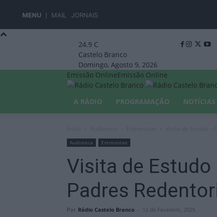
MENU
MAIL
JORNAIS
24.9
C
Castelo Branco
Domingo, Agosto 9, 2026
Emissão Online
Emissão Online
A RÁDIO
PROGRAMAÇÃO
NOTÍCIAS
Início
Audioteca
Entrevistas
Visita de Estudo –
Audioteca
Entrevistas
Visita de Estudo
Padres Redentor
Por
Rádio Castelo Branco
-
12 de Fevereiro, 2025