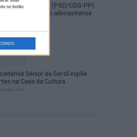
EMPRE por todos (PSD/CDS-PP)
ndo no botão
uestiona Município albicastrense
obre o fecho do...
de Agosto, 2026
CORDO
cademia Sénior da Sertã expõe
rtes na Casa da Cultura
de Agosto, 2026