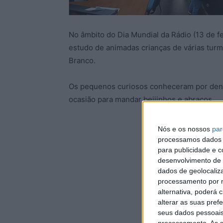
No âmbito do Dia Mundial da Rádio (13 de fe
estudo de animadas crianças de várias turm
Branco.
Os pequenos curiosos conheceram por dent
ocasião para mandar beijinhos e abraços.
Nós e os nossos
par
processamos dados p
para publicidade e 
desenvolvimento de 
dados de geolocaliza
processamento por n
alternativa, poderá
alterar as suas pref
seus dados pessoais
processamento. As s