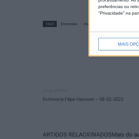
preferências ou reti
"Privacidade" na part
TAGS
Entrevista
Visita de Estudo
MAIS OP
Artigo anterior
Entrevista Filipe Hanssen – 08-02-2025
ARTIGOS RELACIONADOS
Mais do a