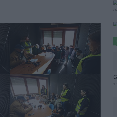
PU
G
9 