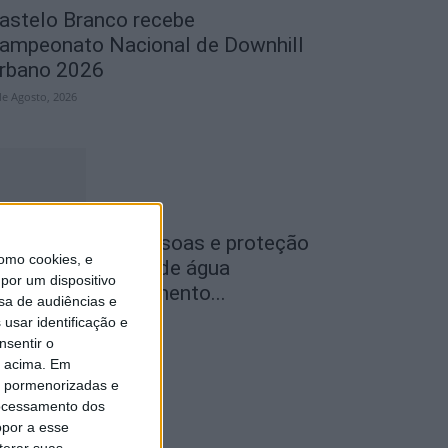
astelo Branco recebe
ampeonato Nacional de Downhill
rbano 2026
de Agosto, 2026
egurança das pessoas e proteção
omo cookies, e
o abastecimento de água
por um dispositivo
ustificam encerramento...
sa de audiências e
de Agosto, 2026
usar identificação e
nsentir o
o acima. Em
is pormenorizadas e
ocessamento dos
opor a esse
terar suas