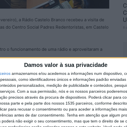
C
C
U
vereiro), a Rádio Castelo Branco recebeu a visita de
as do Centro Social Padres Redentoristas, em Castelo
8 
ro o funcionamento de uma rádio e aproveitaram a
Damos valor à sua privacidade
S
ceiros
armazenamos e/ou acedemos a informações num dispositivo, c
d
essoais, como identificadores únicos e informações padrão enviadas 
j
conteúdos personalizados, medição de publicidade e conteúdos, pesqui
7 
serviços.
Com a sua permissão, nós e os nossos parceiros poderemos 
ção precisos através da procura de dispositivos. Poderá clicar para co
ossa parte e pela parte dos nossos 1535 parceiros, conforme descrit
 clicar para recusar o consentimento ou para aceder a informações ma
erências antes de dar consentimento.
Tenha em atenção que algum pr
 poderá não exigir o seu consentimento, mas que tem o direito de se 
uas preferências serão aplicadas apenas a este website. Você pode al