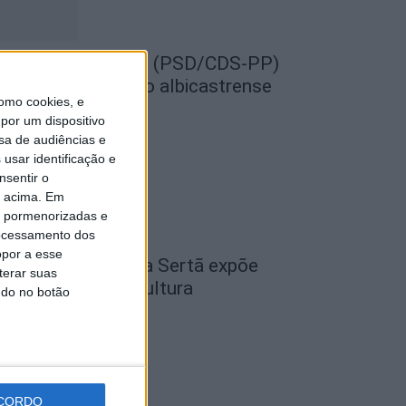
EMPRE por todos (PSD/CDS-PP)
uestiona Município albicastrense
omo cookies, e
obre o fecho do...
por um dispositivo
de Agosto, 2026
sa de audiências e
usar identificação e
nsentir o
o acima. Em
is pormenorizadas e
ocessamento dos
opor a esse
cademia Sénior da Sertã expõe
terar suas
rtes na Casa da Cultura
ndo no botão
de Agosto, 2026
CORDO