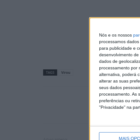
Nós e os nossos
par
processamos dados p
para publicidade e 
desenvolvimento de 
dados de geolocaliza
processamento por n
TAGS
Virou
alternativa, poderá
alterar as suas pref
seus dados pessoais
processamento. As s
preferências ou reti
"Privacidade" na part
MAIS OP
Artigo anterior