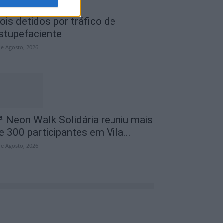
ois detidos por tráfico de
stupefaciente
de Agosto, 2026
ª Neon Walk Solidária reuniu mais
e 300 participantes em Vila...
de Agosto, 2026