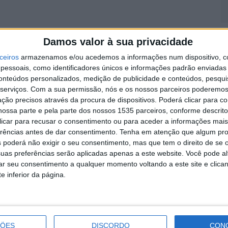
S
Damos valor à sua privacidade
q
ceiros
armazenamos e/ou acedemos a informações num dispositivo, c
s
essoais, como identificadores únicos e informações padrão enviadas 
7 
conteúdos personalizados, medição de publicidade e conteúdos, pesqui
serviços.
Com a sua permissão, nós e os nossos parceiros poderemos 
ção precisos através da procura de dispositivos. Poderá clicar para co
ossa parte e pela parte dos nossos 1535 parceiros, conforme descrit
 clicar para recusar o consentimento ou para aceder a informações ma
erências antes de dar consentimento.
Tenha em atenção que algum pr
 poderá não exigir o seu consentimento, mas que tem o direito de se 
A
uas preferências serão aplicadas apenas a este website. Você pode al
a
rar seu consentimento a qualquer momento voltando a este site e clica
e inferior da página.
7 
ÇÕES
DISCORDO
CON
Próximo artigo