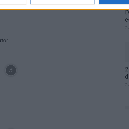
Rubrica Psicologia ao Minuto – 02-12-2024
D
e
7 
utor
2
d
7 