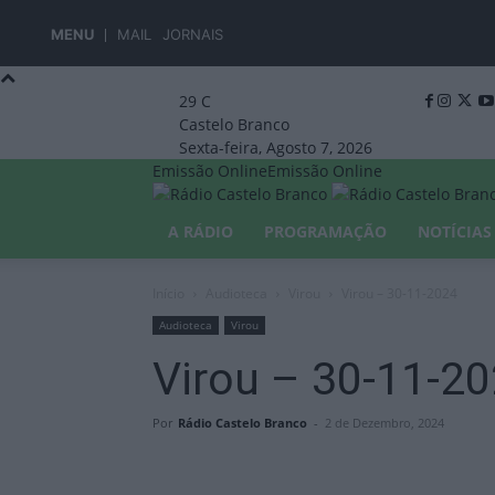
MENU
MAIL
JORNAIS
29
C
Castelo Branco
Sexta-feira, Agosto 7, 2026
Emissão Online
Emissão Online
A RÁDIO
PROGRAMAÇÃO
NOTÍCIAS
Início
Audioteca
Virou
Virou – 30-11-2024
Audioteca
Virou
Virou – 30-11-2
Por
Rádio Castelo Branco
-
2 de Dezembro, 2024