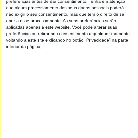
preferências antes de dar consentimento.
Tenha em atenção
que algum processamento dos seus dados pessoais poderá
não exigir o seu consentimento, mas que tem o direito de se
opor a esse processamento. As suas preferências serão
aplicadas apenas a este website. Você pode alterar suas
preferências ou retirar seu consentimento a qualquer momento
voltando a este site e clicando no botão "Privacidade" na parte
inferior da página.
TAGS
Virou
Artigo anterior
Próximo artigo
Cansado vai estar em festa
AEBB é parceira no projeto
com Tanya
europeu “Red CIFT”