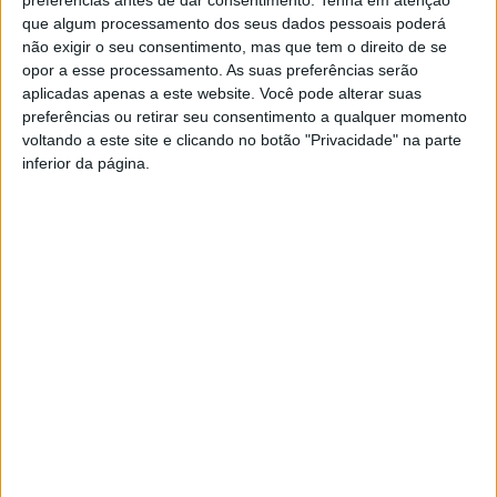
que algum processamento dos seus dados pessoais poderá
não exigir o seu consentimento, mas que tem o direito de se
opor a esse processamento. As suas preferências serão
aplicadas apenas a este website. Você pode alterar suas
preferências ou retirar seu consentimento a qualquer momento
voltando a este site e clicando no botão "Privacidade" na parte
inferior da página.
TAGS
Virou
Artigo anterior
Próximo artigo
“Heróis da Fruta” regressa às
Município de Oleiros volta a
escolas de Castelo Branco
apoiar famílias com oferta de