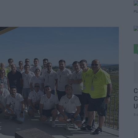
PU
C
C
U
8 