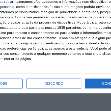
ções familiares com o concelho”. Este responsável
ceiros
armazenamos e/ou acedemos a informações num dispositivo, c
essoais, como identificadores únicos e informações padrão enviadas 
bou por se revelar numa excelente opção”, uma vez que
conteúdos personalizados, medição de publicidade e conteúdos, pesqui
programa que cruzou o debate sobre o futuro da
A
serviços.
Com a sua permissão, nós e os nossos parceiros poderemos 
 da comunidade local, ao mesmo tempo que garantiu
a
ção precisos através da procura de dispositivos. Poderá clicar para co
 e alojamento”.
ossa parte e pela parte dos nossos 1535 parceiros, conforme descrit
7 
 clicar para recusar o consentimento ou para aceder a informações ma
erências antes de dar consentimento.
Tenha em atenção que algum pr
ente José Manuel Alves desejou que “os presentes
 poderá não exigir o seu consentimento, mas que tem o direito de se 
 um concelho, que tem uma paisagem natural ímpar” e
uas preferências serão aplicadas apenas a este website. Você pode al
este tipo de eventos se prende, precisamente, com o
rar seu consentimento a qualquer momento voltando a este site e clica
imentarem um número elevado de pessoas e de se
e inferior da página.
D
romoção turística do nosso território e de
e
7 
ÇÕES
DISCORDO
CON
uesa de Árbitros de Futebol