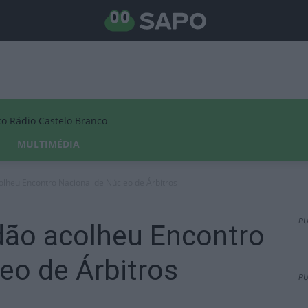
Rádio Castelo Branco
MULTIMÉDIA
olheu Encontro Nacional de Núcleo de Árbitros
PU
dão acolheu Encontro
eo de Árbitros
PU