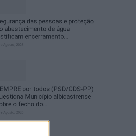
egurança das pessoas e proteção
o abastecimento de água
ustificam encerramento...
de Agosto, 2026
EMPRE por todos (PSD/CDS-PP)
uestiona Município albicastrense
obre o fecho do...
de Agosto, 2026