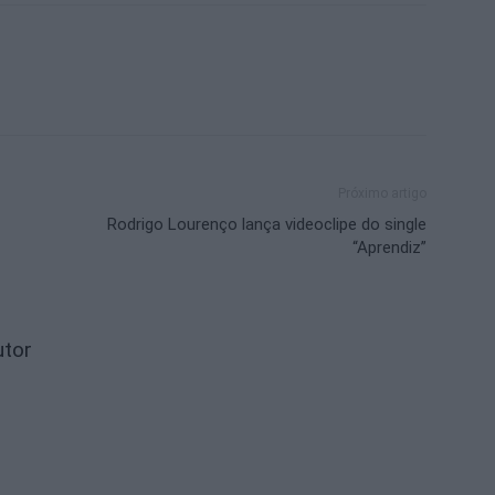
Próximo artigo
Rodrigo Lourenço lança videoclipe do single
“Aprendiz”
utor