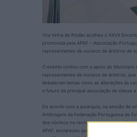
Vila Velha de Ródão acolheu o XXVII Encontr
promovida pela APAF – Associação Portugue
representantes de núcleos de árbitros de to
O evento contou com o apoio do Município d
representantes de núcleos de árbitros, qu
debateram temas como as alterações às Leis
o futuro da principal associação de classe e
De acordo com a autarquia, na sessão de 
Arbitragem da Federação Portuguesa de Fute
dos núcleos no recrutamento e retenção de 
APAF, esclareceu que “a escolha deste loca