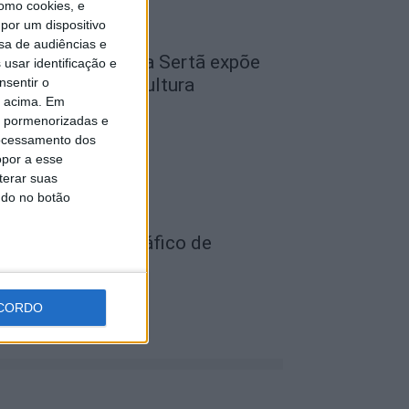
omo cookies, e
por um dispositivo
sa de audiências e
cademia Sénior da Sertã expõe
usar identificação e
rtes na Casa da Cultura
nsentir o
o acima. Em
de Agosto, 2026
is pormenorizadas e
ocessamento dos
opor a esse
terar suas
ndo no botão
ois detidos por tráfico de
stupefaciente
de Agosto, 2026
CORDO