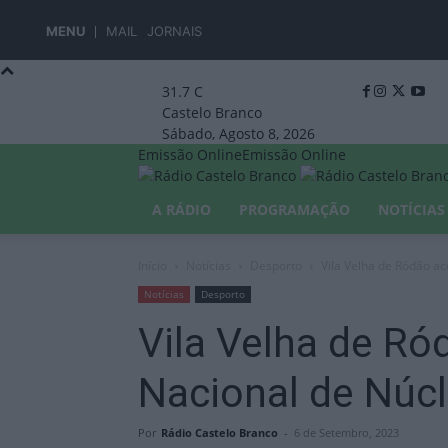
MENU
MAIL
JORNAIS
31.7
C
Castelo Branco
Sábado, Agosto 8, 2026
Emissão Online
Emissão Online
A RÁDIO
PROGRAMAÇÃO
NOTÍCIAS
Início
Notícias
Desporto
Vila Velha de Ródão ac
Notícias
Desporto
Vila Velha de Ró
Nacional de Núcl
Por
Rádio Castelo Branco
-
6 de Setembro, 2023