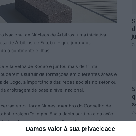
S
d
o Nacional de Núcleos de Árbitros, uma iniciativa
j
sa de Árbitros de Futebol – que juntou os
7 
do o continente e ilhas.
e Vila Velha de Ródão e juntou mais de trinta
e puderem usufruir de formações em diferentes áreas e
 de Jogo, a importância das redes sociais no setor ou
S
 da arbitragem de base a nível nacional.
q
s
encerramento, Jorge Nunes, membro do Conselho de
7 
bol, realçou “a importância desta partilha e da ação
árbitros”, enquanto Luciano Gonçalves, presidente da
Damos valor à sua privacidade
l se deveu, em muito, à ação dos diretores da APAF,