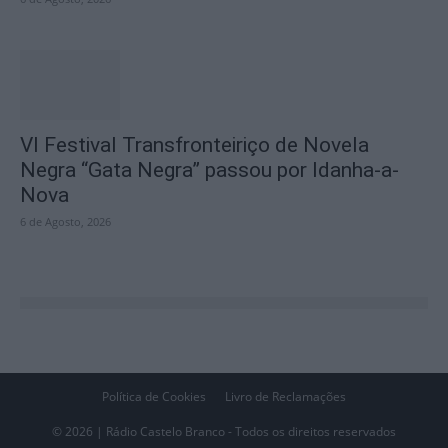
VI Festival Transfronteiriço de Novela
Negra “Gata Negra” passou por Idanha-a-
Nova
6 de Agosto, 2026
Política de Cookies
Livro de Reclamações
© 2026 | Rádio Castelo Branco - Todos os direitos reservados