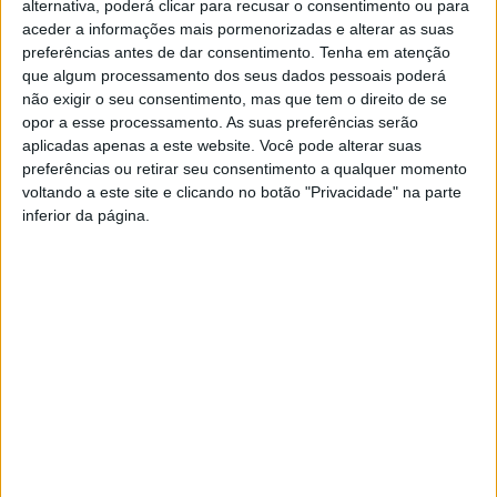
Distrito de Castelo Branco, a competição decorreu em
alternativa, poderá clicar para recusar o consentimento ou para
aceder a informações mais pormenorizadas e alterar as suas
Salgueiro do Campo, com a participação de 20 equipas.
preferências antes de dar consentimento.
Tenha em atenção
que algum processamento dos seus dados pessoais poderá
A coletividade dá ainda conta que em 2º lugar ficou a
não exigir o seu consentimento, mas que tem o direito de se
dupla Joaquim Neves/José Fernandes, seguindo-se José
opor a esse processamento. As suas preferências serão
Bicho/José Carrilho.
aplicadas apenas a este website. Você pode alterar suas
preferências ou retirar seu consentimento a qualquer momento
voltando a este site e clicando no botão "Privacidade" na parte
A próxima prova está agendada para 4 de junho, em
inferior da página.
Padrão.
TAGS
Associação de Jogos Tradicional
Castelo Branco
Torneio Regional de Malha