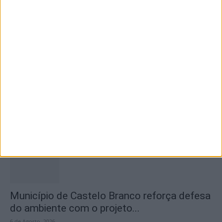
na Praia Fluvial...
6 de Agosto, 2026
Concurso de Fotografia “Padre João Maia
2026” distinguiu os melhores olhares...
6 de Agosto, 2026
Município de Castelo Branco reforça defesa
do ambiente com o projeto...
6 de Agosto, 2026