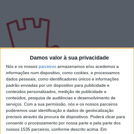
Damos valor à sua privacidade
Nós e os nossos
parceiros
armazenamos e/ou acedemos a
informações num dispositivo, como cookies, e processamos
dados pessoais, como identificadores únicos e informações
padrão enviadas por um dispositivo para publicidade e
conteúdos personalizados, medição de publicidade e
A dupla Valdemar e Fazendeiro foi a vencedora da
conteúdos, pesquisa de audiências e desenvolvimento de
primeira prova do 13º Torneio Regional de Malha, da
serviços.
Com a sua permissão, nós e os nossos parceiros
poderemos usar identificação e dados de geolocalização
época de 2023.
precisos através da procura de dispositivos. Poderá clicar para
consentir o processamento por nossa parte e pela parte dos
Organizado pela Associação de Jogos Tradicional do
nossos 1535 parceiros, conforme descrito acima. Em