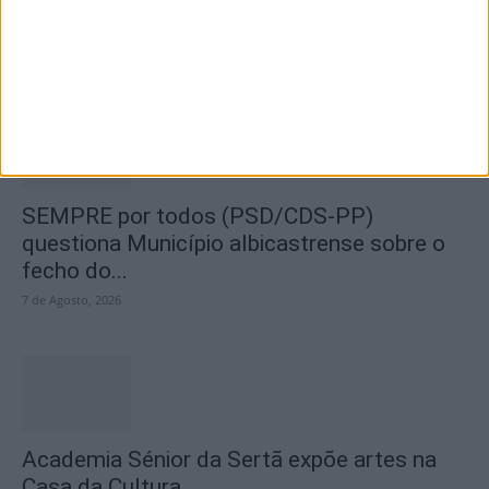
abastecimento de água justificam
encerramento...
7 de Agosto, 2026
SEMPRE por todos (PSD/CDS-PP)
questiona Município albicastrense sobre o
fecho do...
7 de Agosto, 2026
Academia Sénior da Sertã expõe artes na
Casa da Cultura