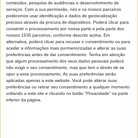
conteúdos, pesquisa de audiências e desenvolvimento de
Associação de Desenvolvimento, entidade que gere a
serviços.
Com a sua permissão, nós e os nossos parceiros
universidade sénior, confessou durante a receção da
poderemos usar identificação e dados de geolocalização
equipa vencedora no Salão Nobre da Câmara de Castelo
precisos através da procura de dispositivos. Poderá clicar para
Branco.
consentir o processamento por nossa parte e pela parte dos
nossos 1535 parceiros, conforme descrito acima. Em
alternativa, poderá clicar para recusar o consentimento ou para
Arnaldo Braz explicou este desfecho não estava nos seus
aceder a informações mais pormenorizadas e alterar as suas
horizontes, muito devido à média de idade da equipa da
preferências antes de dar consentimento.
Tenha em atenção
USALBI ser superior que as outras. No entanto
que algum processamento dos seus dados pessoais poderá
considerou que houve vários fatores que levaram a este
não exigir o seu consentimento, mas que tem o direito de se
opor a esse processamento. As suas preferências serão
desfecho feliz, como, a potencialidade e vontade da
aplicadas apenas a este website. Você pode alterar suas
equipa ou alguns dos integrantes terem sido jogadores
preferências ou retirar seu consentimento a qualquer momento
de futebol.
voltando a este site e clicando no botão "Privacidade" na parte
inferior da página.
Para o presidente da Amato Lusitano – Associação de
Desenvolvimento a vitória foi um momento de celebração