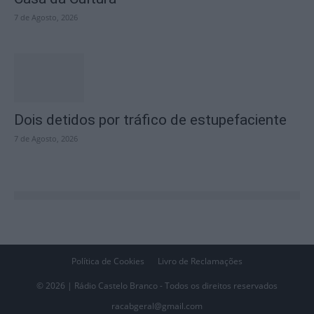
7 de Agosto, 2026
Dois detidos por tráfico de estupefaciente
7 de Agosto, 2026
Política de Cookies
Livro de Reclamações
© 2026 | Rádio Castelo Branco - Todos os direitos reservados
racabgeral@gmail.com