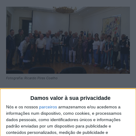
Fotografia: Ricardo Pires Coelho
A USALBI – Universidade Sénior Albicastrense – sagrou-
Damos valor à sua privacidade
se campeã nacional de Walking Football, competição que
Nós e os nossos
parceiros
armazenamos e/ou acedemos a
decorreu em Torres Vedras.
informações num dispositivo, como cookies, e processamos
dados pessoais, como identificadores únicos e informações
A taça veio para Castelo Branco, superando todas as
padrão enviadas por um dispositivo para publicidade e
expetativas do presidente da Amato Lusitano –
conteúdos personalizados, medição de publicidade e