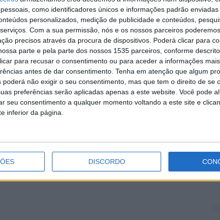
essoais, como identificadores únicos e informações padrão enviadas 
conteúdos personalizados, medição de publicidade e conteúdos, pesqui
hecimento ativo da população sénior e estimular a
serviços.
Com a sua permissão, nós e os nossos parceiros poderemos 
C
ades.
ção precisos através da procura de dispositivos. Poderá clicar para co
S
ossa parte e pela parte dos nossos 1535 parceiros, conforme descrit
f
e deste Encontro Nacional de Universidades Seniores,
 clicar para recusar o consentimento ou para aceder a informações ma
erências antes de dar consentimento.
Tenha em atenção que algum pr
6 
 bem-estar e o desenvolvimento pessoal do seus
 poderá não exigir o seu consentimento, mas que tem o direito de se 
uas preferências serão aplicadas apenas a este website. Você pode al
rar seu consentimento a qualquer momento voltando a este site e clica
UTIS, Luís Jacob, anunciou que o XX Encontro
e inferior da página.
ealizado em 2025, em Castelo Branco, com a
M
D
rense de entusiasmo e alegria, conscientes da
ÇÕES
DISCORDO
CON
6 
supõe.