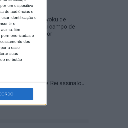
por um dispositivo
sa de audiências e
usar identificação e
lub Deportivo Doryoku de
nsentir o
alamanca realizou campo de
o acima. Em
érias em Penamacor
is pormenorizadas e
ocessamento dos
de Agosto, 2026
opor a esse
terar suas
ndo no botão
unicípio de Vila de Rei assinalou
ia dos Avós
CORDO
de Agosto, 2026