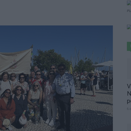
PU
V
N
p
6 