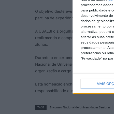
processamos dados p
para publicidade e 
O objetivo deste evento é promover o envel
desenvolvimento de 
partilha de experiências entre as universid
dados de geolocaliza
processamento por n
A USALBI diz orgulhar-se de ter feito part
alternativa, poderá
alterar as suas pref
reafirmando o compromisso em promover o
seus dados pessoais
alunos.
processamento. As s
preferências ou reti
Durante o encerramento, o presidente da R
"Privacidade" na part
Nacional de Universidades Seniores será r
organização a cargo da USALBI.
Esta nomeação enche a instituição albicast
MAIS OP
responsabilidade que tal organização pres
TAGS
Encontro Nacional de Universidades Seniores