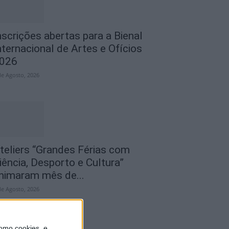
nscrições abertas para a Bienal
nternacional de Artes e Ofícios
026
de Agosto, 2026
teliers “Grandes Férias com
iência, Desporto e Cultura”
nimaram mês de...
de Agosto, 2026
omo cookies, e