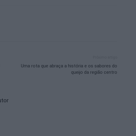
Próximo artigo
l
Uma rota que abraça a história e os sabores do
queijo da região centro
utor