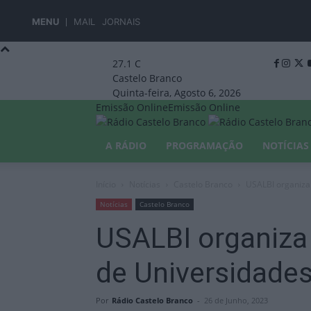
MENU
MAIL
JORNAIS
27.1
C
Castelo Branco
Quinta-feira, Agosto 6, 2026
Emissão Online
Emissão Online
A RÁDIO
PROGRAMAÇÃO
NOTÍCIAS
Início
Notícias
Castelo Branco
USALBI organiza
Notícias
Castelo Branco
USALBI organiza
de Universidade
Por
Rádio Castelo Branco
-
26 de Junho, 2023