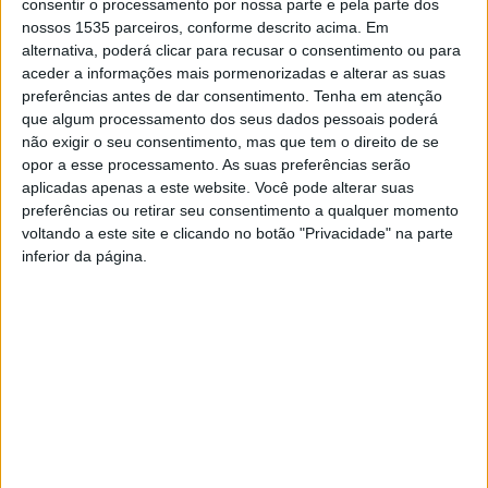
consentir o processamento por nossa parte e pela parte dos
nossos 1535 parceiros, conforme descrito acima. Em
alternativa, poderá clicar para recusar o consentimento ou para
aceder a informações mais pormenorizadas e alterar as suas
preferências antes de dar consentimento.
Tenha em atenção
que algum processamento dos seus dados pessoais poderá
não exigir o seu consentimento, mas que tem o direito de se
opor a esse processamento. As suas preferências serão
aplicadas apenas a este website. Você pode alterar suas
preferências ou retirar seu consentimento a qualquer momento
voltando a este site e clicando no botão "Privacidade" na parte
O Museu do Canteiro, em Alcains, concelho de Castelo
inferior da página.
Branco, acolhe a exposição “Uma Família Um Presépio”.
A inauguração está marcada para este sábado, 25 de
novembro, às 15h, e é aberto a toda a comunidade.
Esta é uma mostra que conta com o contributo dos
alcainense, emprestando o seu presépio ao Museu do
Canteiro. Como é habitual nesta altura do ano, este