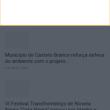
Concurso de Fotografia “Padre João Maia
2026” distinguiu os melhores olhares...
6 de Agosto, 2026
Município de Castelo Branco reforça defesa
do ambiente com o projeto...
6 de Agosto, 2026
VI Festival Transfronteiriço de Novela
Negra “Gata Negra” passou por Idanha-a-