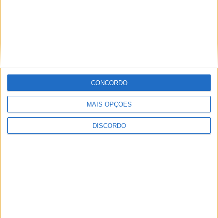
Festins 2026 já tem cartaz completo e
promete três dias de música, cultura e
muita animação em Alcains
CONCORDO
MAIS OPÇÕES
DISCORDO
“Silêncio” é a nova música do
albicastrense Xanilla