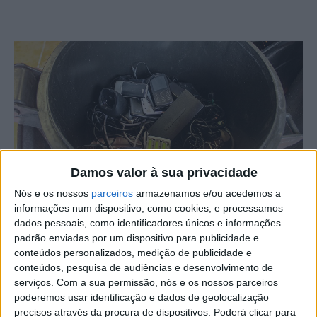
Damos valor à sua privacidade
Nós e os nossos
parceiros
armazenamos e/ou acedemos a
informações num dispositivo, como cookies, e processamos
A Câmara de Proença-a-Nova assinalou o Dia
dados pessoais, como identificadores únicos e informações
padrão enviadas por um dispositivo para publicidade e
Internacional da Árvore (21 de março), com mais uma
conteúdos personalizados, medição de publicidade e
edição da campanha “Troque Resíduos por Plantas”, uma
conteúdos, pesquisa de audiências e desenvolvimento de
iniciativa de sensibilização ambiental que incentiva os
serviços.
Com a sua permissão, nós e os nossos parceiros
munícipes a dar um destino correto a resíduos perigosos,
poderemos usar identificação e dados de geolocalização
precisos através da procura de dispositivos. Poderá clicar para
como pilhas, baterias e pequenos eletrodomésticos.