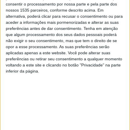
consentir o processamento por nossa parte e pela parte dos
nossos 1535 parceiros, conforme descrito acima. Em
A ação superou todas as expectativas, registando um
alternativa, poderá clicar para recusar o consentimento ou para
aumento de 65% na participação face à edição anterior. A
aceder a informações mais pormenorizadas e alterar as suas
autarquia revela que, no total, 53 munícipes aderiram à
preferências antes de dar consentimento.
Tenha em atenção
que algum processamento dos seus dados pessoais poderá
campanha, contribuindo para a recolha de
não exigir o seu consentimento, mas que tem o direito de se
aproximadamente 2.500 pilhas e baterias, 1.800 cápsulas
opor a esse processamento. As suas preferências serão
de café e 127 pequenos eletrodomésticos. Como
aplicadas apenas a este website. Você pode alterar suas
recompensa pelo compromisso ambiental, foram
preferências ou retirar seu consentimento a qualquer momento
voltando a este site e clicando no botão "Privacidade" na parte
entregues 132 plantas das espécies disponíveis,
inferior da página.
incluindo alecrim, alfazema, medronheiro, agapanthus,
cotoneaster e berberis.
A troca de resíduos por plantas decorreu no Viveiro
Municipal de Proença-a-Nova, onde os participantes
puderam entregar 25 pilhas, cinco equipamentos
eletrónicos de pequena dimensão, três eletrodomésticos
ou 25 cápsulas de café para receber uma planta à sua