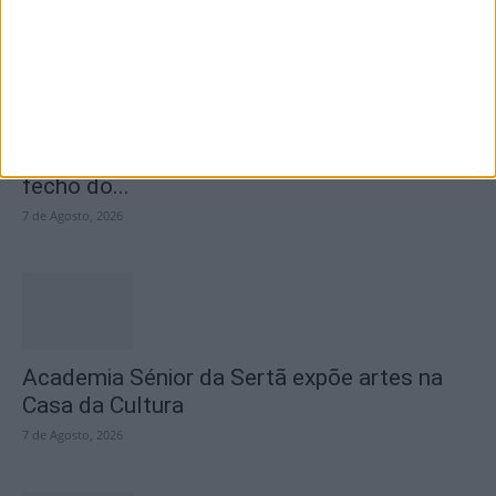
SEMPRE por todos (PSD/CDS-PP)
questiona Município albicastrense sobre o
fecho do...
7 de Agosto, 2026
Academia Sénior da Sertã expõe artes na
Casa da Cultura
7 de Agosto, 2026