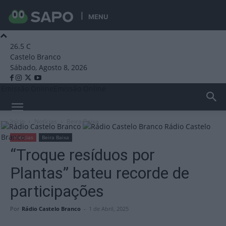
MENU
26.5
C
Castelo Branco
Sábado, Agosto 8, 2026
Emissão Online
Emissão Online
Início
Notícias
Beira Baixa
Rádio Castelo
Branco
Notícias
Beira Baixa
“Troque resíduos por
Plantas” bateu recorde de
participações
Por
Rádio Castelo Branco
-
1 de Abril, 2025