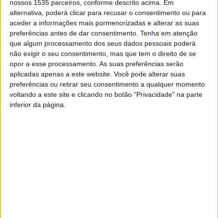
nossos 1535 parceiros, conforme descrito acima. Em
O clube de Castelo Branco refere que este torneio
alternativa, poderá clicar para recusar o consentimento ou para
contou com a participação de cerca de 800 atletas.
aceder a informações mais pormenorizadas e alterar as suas
preferências antes de dar consentimento.
Tenha em atenção
que algum processamento dos seus dados pessoais poderá
Rodrigo Brito demonstrou a sua excelente forma ao
não exigir o seu consentimento, mas que tem o direito de se
conquistar a medalha de ouro na categoria de Kumite
opor a esse processamento. As suas preferências serão
Júnior Masculino com -55kg. Também Guilherme
aplicadas apenas a este website. Você pode alterar suas
Salgueiro brilhou, sagrando-se campeão e arrecadando a
preferências ou retirar seu consentimento a qualquer momento
voltando a este site e clicando no botão "Privacidade" na parte
medalha de ouro na categoria de Kumite Cadete
inferior da página.
Masculino com -52kg, nível Avançado. Também José
Pinto subiu ao pódio e conquistou a medalha de prata na
categoria de Kumite Cadete Masculino com -63kg, nível
Avançado. Vindo de uma lesão recente, a sua
determinação e espírito competitivo permitiram-lhe
alcançar um lugar de destaque na final, “mostrando uma
resiliência inspiradora”.
TAGS
Castelo Branco
Escola de Karaté Wado Joaquim Salgueiro