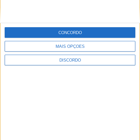
CONCORDO
MAIS OPÇÕES
DISCORDO
Município de Castelo Branco apoia
associações de futebol e futsal em mais
de 600 mil euros para a época 2026/27
PUBLICIDADE