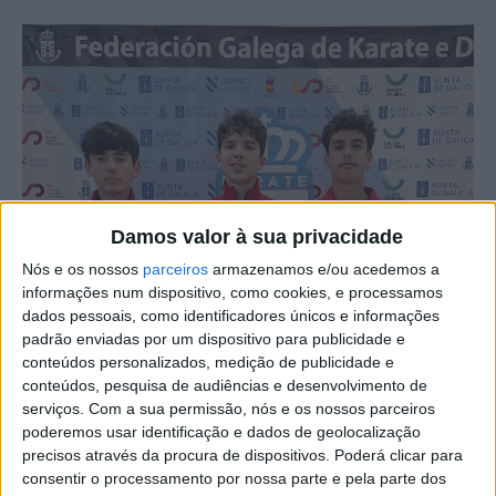
Damos valor à sua privacidade
Nós e os nossos
parceiros
armazenamos e/ou acedemos a
informações num dispositivo, como cookies, e processamos
dados pessoais, como identificadores únicos e informações
padrão enviadas por um dispositivo para publicidade e
conteúdos personalizados, medição de publicidade e
Os três karatecas da Escola de Karaté Wado Joaquim
conteúdos, pesquisa de audiências e desenvolvimento de
Salgueiro que participaram na 2ª jornada da Liga Galega
serviços.
Com a sua permissão, nós e os nossos parceiros
de Karate, em Cedeiro, Galiza, Espanha, conquistaram
poderemos usar identificação e dados de geolocalização
duas medalhas de ouros e uma de prata.
precisos através da procura de dispositivos. Poderá clicar para
consentir o processamento por nossa parte e pela parte dos