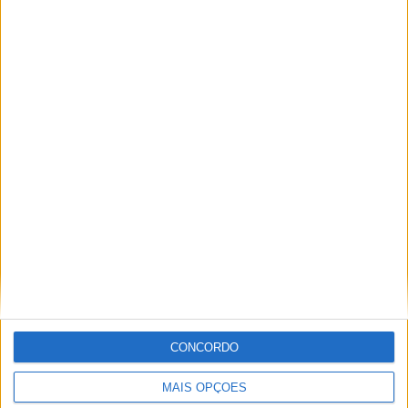
Segurança das pessoas e proteção do
abastecimento de água justificam
encerramento do Miradouro de São
Gens
CONCORDO
MAIS OPÇÕES