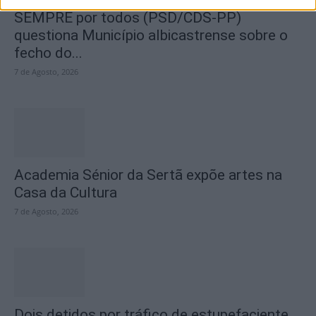
SEMPRE por todos (PSD/CDS-PP)
questiona Município albicastrense sobre o
fecho do...
7 de Agosto, 2026
Academia Sénior da Sertã expõe artes na
Casa da Cultura
7 de Agosto, 2026
Dois detidos por tráfico de estupefaciente