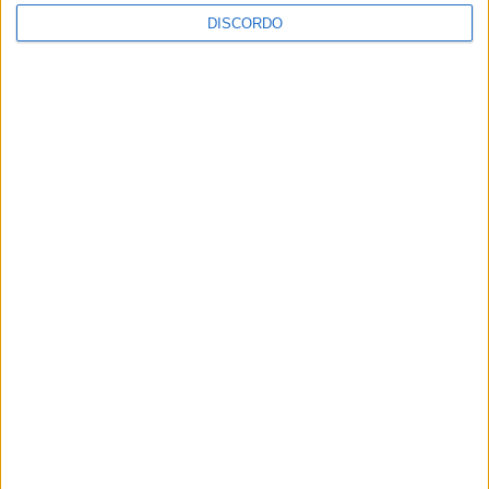
DISCORDO
SEMPRE por todos (PSD/CDS-PP)
questiona Município albicastrense sobre
o fecho do miradouro de São Gens
Dois detidos por tráfico de
estupefaciente