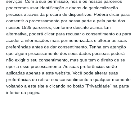
serviços.
Com a sua permissão, nós e os nossos parceiros
Violência Doméstica de Castelo Branco, em parceria com
poderemos usar identificação e dados de geolocalização
a Comarca de Castelo Branco e a Leroy Merlin,
precisos através da procura de dispositivos. Poderá clicar para
remodelaram a atual Sala Trevo, devido à necessidade de
consentir o processamento por nossa parte e pela parte dos
nossos 1535 parceiros, conforme descrito acima. Em
humanizar um espaço adequado a vítimas de violência
alternativa, poderá clicar para recusar o consentimento ou para
doméstica, enquanto esperam pela diligência judicial no
aceder a informações mais pormenorizadas e alterar as suas
Tribunal de Castelo Branco.
preferências antes de dar consentimento.
Tenha em atenção
que algum processamento dos seus dados pessoais poderá
não exigir o seu consentimento, mas que tem o direito de se
Ao pessoal técnico desta estrutura é solicitado o
opor a esse processamento. As suas preferências serão
acompanhamento das vítimas na tomada de declarações
aplicadas apenas a este website. Você pode alterar suas
para memória futura em diligências judiciais, e para que
preferências ou retirar seu consentimento a qualquer momento
as vítimas se sintam em privacidade é disponibilizada
voltando a este site e clicando no botão "Privacidade" na parte
uma sala onde se aguarda o início da diligência. Contudo
inferior da página.
a mesma não era adequada, nomeadamente para as
crianças e jovens, pois, muitas delas chegam a este
espaço numa situação de grande fragilidade, explica a
Amato Lusitano – Associação de Desenvolvimento.