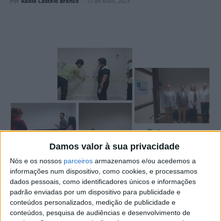
Por
Rádio Castelo Branco
-
15 de Maio, 2023
Damos valor à sua privacidade
Nós e os nossos
parceiros
armazenamos e/ou acedemos a
informações num dispositivo, como cookies, e processamos
dados pessoais, como identificadores únicos e informações
padrão enviadas por um dispositivo para publicidade e
A Amato Lusitano – Associação de Desenvolvimento,
conteúdos personalizados, medição de publicidade e
conteúdos, pesquisa de audiências e desenvolvimento de
através da Estrutura de Atendimento a Vítimas de