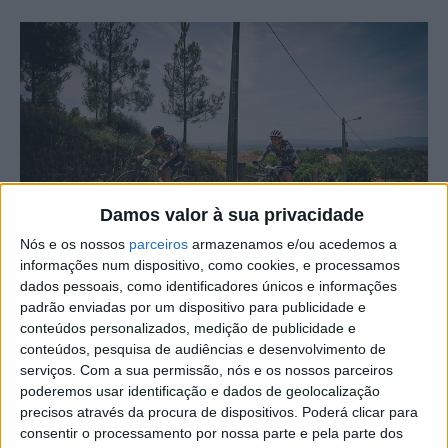
Damos valor à sua privacidade
Nós e os nossos
parceiros
armazenamos e/ou acedemos a
informações num dispositivo, como cookies, e processamos
dados pessoais, como identificadores únicos e informações
Castelo Branco será o ponto de chegada da 4ª etapa da
padrão enviadas por um dispositivo para publicidade e
Transportugal MTB, agendada para 7 de maio de 2025, e
conteúdos personalizados, medição de publicidade e
que tem como partida Penhas da Saúde.
conteúdos, pesquisa de audiências e desenvolvimento de
serviços.
Com a sua permissão, nós e os nossos parceiros
poderemos usar identificação e dados de geolocalização
Mas a cidade albicastrense será também, no dia seguinte,
precisos através da procura de dispositivos. Poderá clicar para
o ponto de partida da 5ª etapa, com destino a Évora.
consentir o processamento por nossa parte e pela parte dos