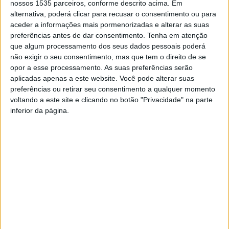
nossos 1535 parceiros, conforme descrito acima. Em
A competição de bicicleta vai para a sua 20ª edição e vai
alternativa, poderá clicar para recusar o consentimento ou para
aceder a informações mais pormenorizadas e alterar as suas
decorrer entre 4 a 10 de maio, num total de 7 etapas e
preferências antes de dar consentimento.
Tenha em atenção
920km.
que algum processamento dos seus dados pessoais poderá
não exigir o seu consentimento, mas que tem o direito de se
A organização explica que não existem sinais, fitas ou
opor a esse processamento. As suas preferências serão
aplicadas apenas a este website. Você pode alterar suas
setas para indicar o caminho. A orientação GPS é intuitiva
preferências ou retirar seu consentimento a qualquer momento
e perfeita. O participante não se pode perder e tem
voltando a este site e clicando no botão "Privacidade" na parte
sempre a certeza de que está a seguir a pista certa. Esta
inferior da página.
é uma forma inovadora de corrida onde cada participante
segue uma pista virtual marcada no ecrã do seu recetor
GPS. Correr sempre em paisagens muito isoladas e
tranquilas e em autossuficiência, não sendo proibidos os
postos de socorro e todo o apoio externo. Corrida em
linha encenada; uma etapa por dia.
Uma prova que não será fácil que irá ligar Chave a Tavira