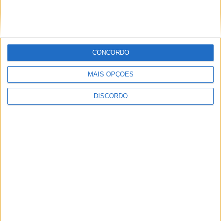
Club Deportivo Doryoku de Salamanca
realizou campo de férias em Penamacor
CONCORDO
MAIS OPÇÕES
DISCORDO
Sertanense FC e Guarda FC disputam
Supertaça da Beira Interior
PUBLICIDADE